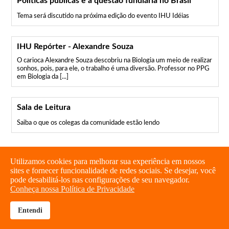
Políticas públicas e a questão fundiária no Brasil
Tema será discutido na próxima edição do evento IHU Idéias
IHU Repórter - Alexandre Souza
O carioca Alexandre Souza descobriu na Biologia um meio de realizar
sonhos, pois, para ele, o trabalho é uma diversão. Professor no PPG
em Biologia da [...]
Sala de Leitura
Saiba o que os colegas da comunidade estão lendo
Utilizamos cookies para melhorar sua experiência em nossos
sites e fornecer funcionalidade de redes sociais. Se desejar, você
pode desabilitá-los nas configurações de seu navegador.
Conheça nossa Política de Privacidade
Entendi