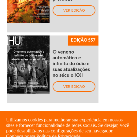
VER EDIÇÃO
EDIÇÃO 557
O veneno
automático e
infinito do ódio e
suas atualizações
no século XXI
VER EDIÇÃO
Utilizamos cookies para melhorar sua experiência em nossos
sites e fornecer funcionalidade de redes sociais. Se desejar, você
pode desabilitá-los nas configurações de seu navegador.
Conheça nossa Política de Privacidade