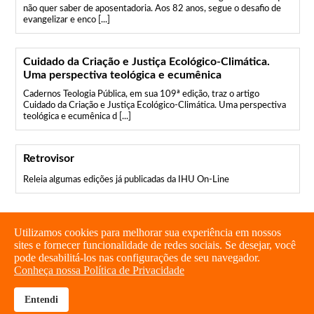
não quer saber de aposentadoria. Aos 82 anos, segue o desafio de
evangelizar e enco [...]
Cuidado da Criação e Justiça Ecológico-Climática.
Uma perspectiva teológica e ecumênica
Cadernos Teologia Pública, em sua 109ª edição, traz o artigo
Cuidado da Criação e Justiça Ecológico-Climática. Uma perspectiva
teológica e ecumênica d [...]
Retrovisor
Releia algumas edições já publicadas da IHU On-Line
Utilizamos cookies para melhorar sua experiência em nossos
sites e fornecer funcionalidade de redes sociais. Se desejar, você
pode desabilitá-los nas configurações de seu navegador.
Conheça nossa Política de Privacidade
Entendi