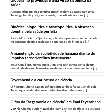
Globalismo provincial e uma visão sistêmica da
saúde
A economista política Jennifer Ruger explora as bases para uma
Teoria global da justiça e da saúde, que articule respons [...]
Bioética, biopolítica e tanatopolítica. A obsessão
doentia pela saúde perfeita
Para a filósofa Anna Quintanas, a bioética pretende cuidar da vida
no contexto de uma sociedade dominada pela interação [...]
A manutenção da subjetividade humana diante do
impulso tecnocientífico instrumental
Jesús Conill argumenta que o ufanismo tecnocrata deriva de um
modelo de desenvolvimento que deteriora as o pensamento cr [...]
Feyerabend e a caricatura da ciência
O filósofo Alberto Cupani reflete sobre a Filosofia da Ciência e da
Tecnologia, alertando que o deslumbre dos defensores [...]
O fim da “hegemonia da ciência” em Paul Feyerabend
Virginia Chaitin e Luiz Mazzei abordam a crítica do filósofo austríaco