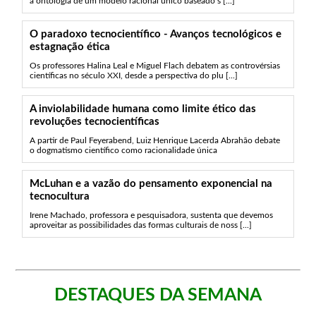
à ontologia de um modelo racional único baseado s [...]
O paradoxo tecnocientífico - Avanços tecnológicos e
estagnação ética
Os professores Halina Leal e Miguel Flach debatem as controvérsias
científicas no século XXI, desde a perspectiva do plu [...]
A inviolabilidade humana como limite ético das
revoluções tecnocientíficas
A partir de Paul Feyerabend, Luiz Henrique Lacerda Abrahão debate
o dogmatismo científico como racionalidade única
McLuhan e a vazão do pensamento exponencial na
tecnocultura
Irene Machado, professora e pesquisadora, sustenta que devemos
aproveitar as possibilidades das formas culturais de noss [...]
DESTAQUES DA SEMANA