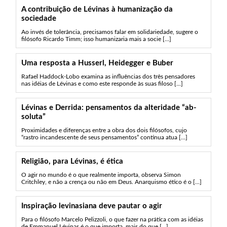
A contribuição de Lévinas à humanização da
sociedade
Ao invés de tolerância, precisamos falar em solidariedade, sugere o
filósofo Ricardo Timm; isso humanizaria mais a socie [...]
Uma resposta a Husserl, Heidegger e Buber
Rafael Haddock-Lobo examina as influências dos três pensadores
nas idéias de Lévinas e como este responde às suas filoso [...]
Lévinas e Derrida: pensamentos da alteridade “ab-
soluta”
Proximidades e diferenças entre a obra dos dois filósofos, cujo
“rastro incandescente de seus pensamentos” continua atua [...]
Religião, para Lévinas, é ética
O agir no mundo é o que realmente importa, observa Simon
Critchley, e não a crença ou não em Deus. Anarquismo ético é o [...]
Inspiração levinasiana deve pautar o agir
Para o filósofo Marcelo Pelizzoli, o que fazer na prática com as idéias
de Emmanuel Lévinas é o que importa, mais do que [...]