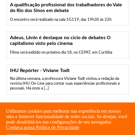
A qualificação profissional dos trabalhadores do Vale
do Rio dos Sinos em debate
O encontro será realizado na sala 1G119, das 19h30 às 22h
Adeus, Lênin é destaque no ciclo de debates O
capitalismo visto pelo cinema
Filme será exibido no próximo dia 18, no CEPAT, em Curitiba
IHU Repórter - Viviane Todt
Na última semana, a professora Viviane Todt visitou a redação da
revista IHU On-Line para contar suas experiências profissionais e
pessoais. Há onze a [...]
Utilizamos cookies para melhorar sua experiência em nossos
sites e fornecer funcionalidade de redes sociais. Se desejar, você
pode desabilitá-los nas configurações de seu navegador.
Conheça nossa Política de Privacidade