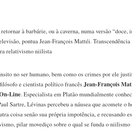
 retornar à barbárie, ou à caverna, numa versão “doce, i
 televisão, pontua Jean-François Mattéi. Transcendência
ra relativismo niilista
 ínsito no ser humano, bem como os crimes por ele just
Jean-François Mat
ilósofo e cientista político francês
On-Line
. Especialista em Platão mundialmente conheci
Paul Sartre, Lévinas percebeu a náusea que acomete o 
tra coisa senão sua própria impotência, e recusando e
ivismo, pilar movediço sobre o qual se funda o niilismo