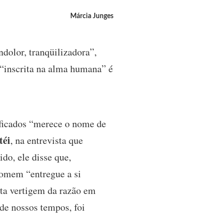
Márcia Junges
ndolor, tranqüilizadora”,
 “inscrita na alma humana” é
ificados “merece o nome de
téi
, na entrevista que
do, ele disse que,
homem “entregue a si
sta vertigem da razão em
 de nossos tempos, foi