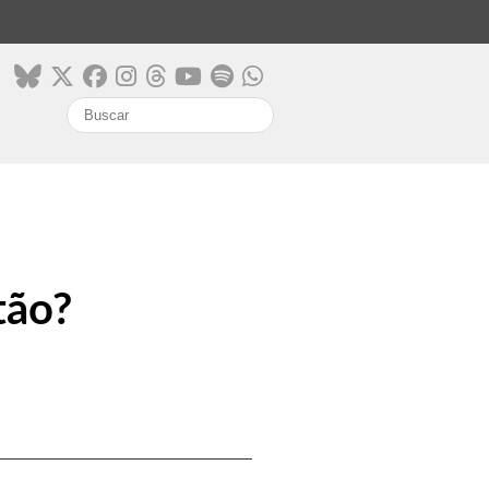
search
tão?