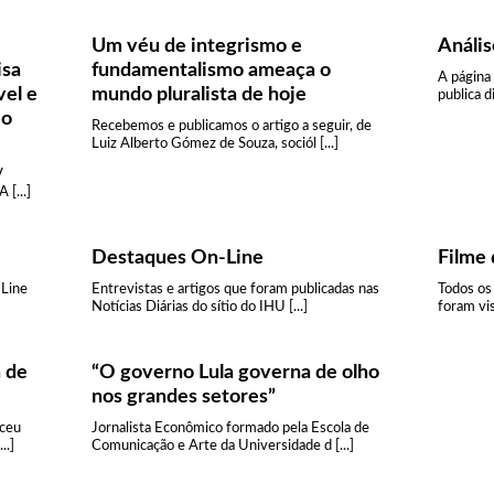
Um véu de integrismo e
Anális
isa
fundamentalismo ameaça o
A página
vel e
mundo pluralista de hoje
publica d
 o
Recebemos e publicamos o artigo a seguir, de
Luiz Alberto Gómez de Souza, sociól [...]
V
[...]
Destaques On-Line
Filme 
-Line
Entrevistas e artigos que foram publicadas nas
Todos os
Notícias Diárias do sítio do IHU [...]
foram vis
a de
“O governo Lula governa de olho
nos grandes setores”
sceu
Jornalista Econômico formado pela Escola de
..]
Comunicação e Arte da Universidade d [...]