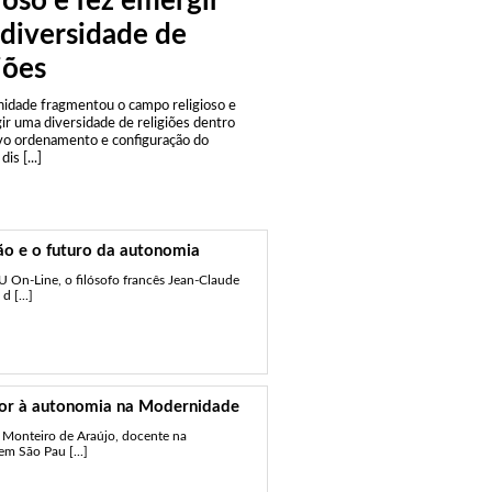
ioso e fez emergir
diversidade de
iões
idade fragmentou o campo religioso e
ir uma diversidade de religiões dentro
o ordenamento e configuração do
dis [...]
ção e o futuro da autonomia
HU On-Line, o filósofo francês Jean-Claude
 [...]
ylor à autonomia na Modernidade
to Monteiro de Araújo, docente na
em São Pau [...]