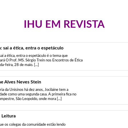
IHU EM REVISTA
a: sai a ética, entra o espetáculo
 sai a ética, entra o espetáculo é o tema que
ará O Prof. MS. Sérgio Trein nos Encontros de Ética
a-feira, 28 de maio. [...]
ine Alves Neves Stein
ria da Unisinos há dez anos, Jocilaine tem a
dade como uma segunda casa. A primeira fica no
ampestre, São Leopoldo, onde mora [...]
 Leitura
que os colegas da comunidade estão lendo