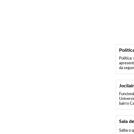
Polític
Política:
apresent
da segund
Jocila
Funcioná
Universi
bairro C
Sala de
Saiba o 