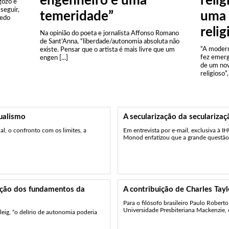
engenheiro é uma
relig
gozo e
seguir,
temeridade”
uma 
redo
relig
Na opinião do poeta e jornalista Affonso Romano
de Sant’Anna, “liberdade/autonomia absoluta não
“A modern
existe. Pensar que o artista é mais livre que um
fez emerg
engen [...]
de um nov
religioso”, 
dualismo
A secularização da seculariza
l, o confronto com os limites, a
Em entrevista por e-mail, exclusiva à I
Monod enfatizou que a grande questão d
lução dos fundamentos da
A contribuição de Charles Ta
Para o filósofo brasileiro Paulo Rober
Universidade Presbiteriana Mackenzie, 
leig, “o delírio de autonomia poderia