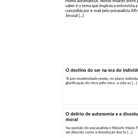
Homo automaticus. Novos enlaces entre 
saber é o tema que inspirou a entrevista a 
concedida por e-mail pelo psicanalista Alf
Jerusal [...]
O destino do ser na era do indivi
“A pós-modenidade revela, no plano individua
glorificação do risco pelo risco, a vida su [...]
O delírio de autonomia e a disso
moral
Na opinião do psicanalista e filósofo Mario F
ser descrito como a dissolução dos fu [...]