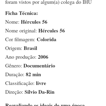
foram vistos por algum(a) colega do IHU
Ficha Técnica:
Hércules 56
Nome:
Hércules 56
Nome original:
Colorida
Cor filmagem:
Brasil
Origem:
2006
Ano produção:
Documentário
Gênero:
82 min
Duração:
livre
Classificação:
Sílvio Da-Rin
Direção:
Reavaliando os ideais de uma época