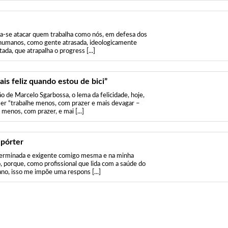
-se atacar quem trabalha como nós, em defesa dos
 humanos, como gente atrasada, ideologicamente
ada, que atrapalha o progress [...]
is feliz quando estou de bici”
ão de Marcelo Sgarbossa, o lema da felicidade, hoje,
ser “trabalhe menos, com prazer e mais devagar –
menos, com prazer, e mai [...]
pórter
erminada e exigente comigo mesma e na minha
o, porque, como profissional que lida com a saúde do
no, isso me impõe uma respons [...]