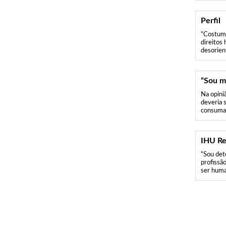
Perfil
“Costuma
direitos
desorient
“Sou ma
Na opini
deveria 
consuma 
IHU Re
“Sou det
profissã
ser huma