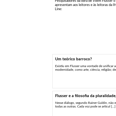
Pesquisadores da obra de Vilém Flusser o
apresentam aos leitores e às leitoras da 
Line:
Um teórico barroco?
Existiu em Flusser uma vontade de unificar a
modernidade, como arte, ciência, religião; de 
Flusser e a filosofia da pluralidad
Nesse diálogo, segundo Rainer Guldin, não e
todas as outras. Cada voz pode se articul [...]