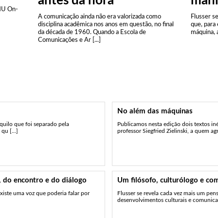
antes da hora”
mani
IHU On-
A comunicação ainda não era valorizada como
Flusser s
disciplina acadêmica nos anos em questão, no final
que, para 
da década de 1960. Quando a Escola de
máquina, 
Comunicações e Ar [...]
No além das máquinas
quilo que foi separado pela
Publicamos nesta edição dois textos iné
qu [...]
professor Siegfried Zielinski, a quem agra
e, do encontro e do diálogo
Um filósofo, culturólogo e co
xiste uma voz que poderia falar por
Flusser se revela cada vez mais um pen
desenvolvimentos culturais e comunicaci