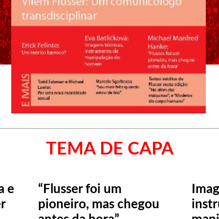
TEMA DE CAPA
a e
“Flusser foi um
Imag
er
pioneiro, mas chegou
inst