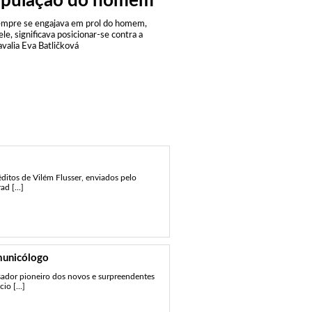
pulação do homem
empre se engajava em prol do homem,
ele, significava posicionar-se contra a
avalia Eva Batličková
ditos de Vilém Flusser, enviados pelo
d [...]
municólogo
sador pioneiro dos novos e surpreendentes
o [...]