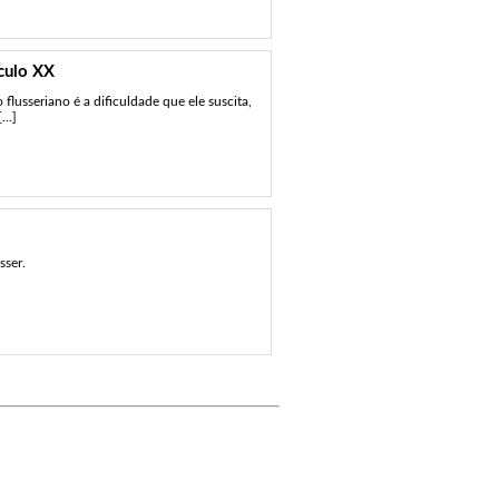
culo XX
lusseriano é a dificuldade que ele suscita,
..]
sser.