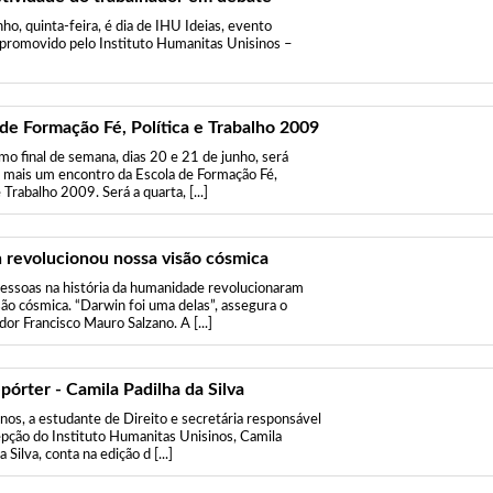
ho, quinta-feira, é dia de IHU Ideias, evento
promovido pelo Instituto Humanitas Unisinos –
 de Formação Fé, Política e Trabalho 2009
mo final de semana, dias 20 e 21 de junho, será
o mais um encontro da Escola de Formação Fé,
e Trabalho 2009. Será a quarta, [...]
 revolucionou nossa visão cósmica
essoas na história da humanidade revolucionaram
são cósmica. “Darwin foi uma delas”, assegura o
or Francisco Mauro Salzano. A [...]
pórter - Camila Padilha da Silva
nos, a estudante de Direito e secretária responsável
epção do Instituto Humanitas Unisinos, Camila
a Silva, conta na edição d [...]