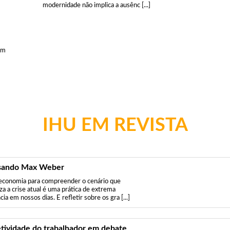
modernidade não implica a ausênc [...]
am
IHU EM REVISTA
sando Max Weber
economia para compreender o cenário que
za a crise atual é uma prática de extrema
ia em nossos dias. E refletir sobre os gra [...]
etividade do trabalhador em debate