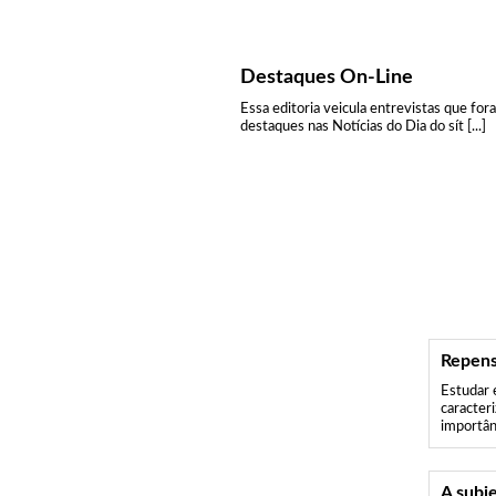
Destaques On-Line
Essa editoria veicula entrevistas que for
destaques nas Notícias do Dia do sít [...]
Repen
Estudar 
caracteri
importânc
A subj