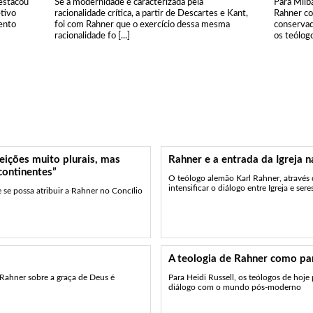
destacou
Se a modernidade é caracterizada pela
Para Milb
etivo
racionalidade crítica, a partir de Descartes e Kant,
Rahner co
ento
foi com Rahner que o exercício dessa mesma
conservad
racionalidade fo [...]
os teólogo
feições muito plurais, mas
Rahner e a entrada da Igreja
continentes”
O teólogo alemão Karl Rahner, através d
intensificar o diálogo entre Igreja e sere
se possa atribuir a Rahner no Concílio
A teologia de Rahner como p
 Rahner sobre a graça de Deus é
Para Heidi Russell, os teólogos de hoje
diálogo com o mundo pós-moderno