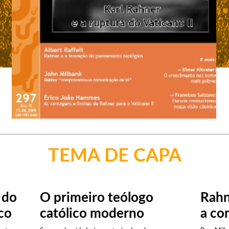
TEMA DE CAPA
 do
O primeiro teólogo
Rahn
co
católico moderno
a co