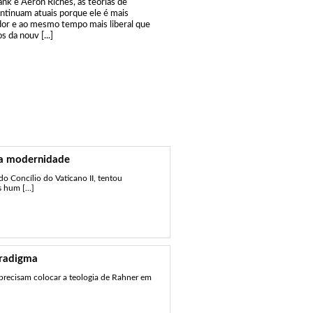
ank e Aeron Riches, as teorias de
ntinuam atuais porque ele é mais
or e ao mesmo tempo mais liberal que
s da nouv [...]
 na modernidade
o Concílio do Vaticano II, tentou
s hum [...]
aradigma
 precisam colocar a teologia de Rahner em