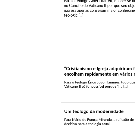
Para o teólogo Albert Raffelt, Rahner se 
no Concílio do Vaticano II por que seu obj
não era apenas conseguir maior conhecim
teológic [...]
“Cristianismo e Igreja adquiriram 
encolhem rapidamente em vários 
Para o teólogo Érico João Hammes, tudo que 
Vaticano II só foi possível porque “ha [...]
Um teólogo da modernidade
Para Mário de França Miranda, a reflexão de
decisiva para a teologia atual