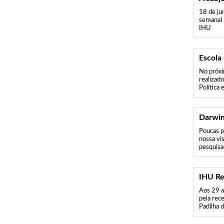
18 de jun
semanal 
IHU
Escola
No próxi
realizad
Política 
Darwin
Poucas p
nossa vi
pesquisad
IHU Re
Aos 29 a
pela rec
Padilha d