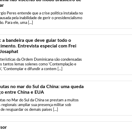
ar
gio Peres entende que a crise política instalada no
causada pela inabilidade de gerir o presidencialismo
ão. Para ele, uma [...]
: a bandeira que deve guiar todo o
imento. Entrevista especial com Frei
 Josaphat
cterísticas da Ordem Dominicana são condensadas
s tantos lemas solenes como 'Contemplação e
, 'Contemplar e difundir a contem [...]
putas no mar do Sul da China: uma queda
ço entre China e EUA
utas no Mar do Sul da China se prestam a muitos
 regionais: ampliar sua presença militar sob
de resguardar os demais países [...]
isor