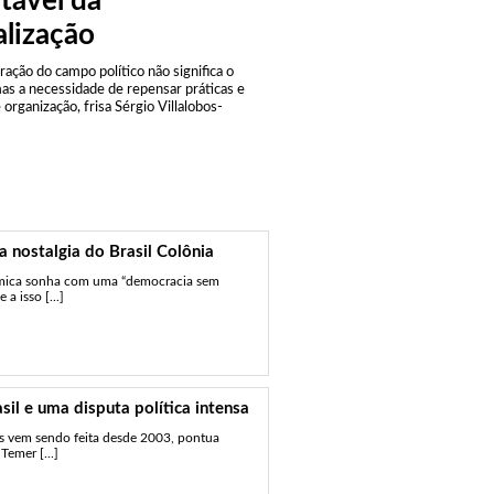
itável da
alização
ação do campo político não significa o
mas a necessidade de repensar práticas e
organização, frisa Sérgio Villalobos-
a nostalgia do Brasil Colônia
nômica sonha com uma “democracia sem
a isso [...]
sil e uma disputa política intensa
as vem sendo feita desde 2003, pontua
Temer [...]