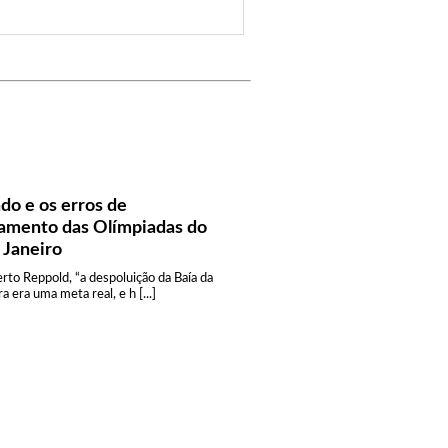
do e os erros de
jamento das Olímpiadas do
 Janeiro
rto Reppold, “a despoluição da Baía da
 era uma meta real, e h [...]