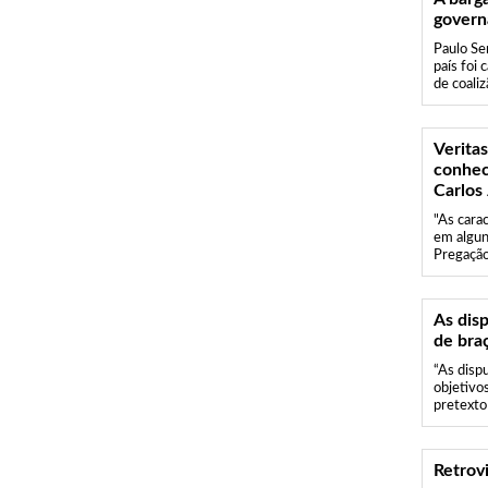
govern
Paulo Ser
país foi 
de coaliz
Veritas
conhec
Carlos
"As cara
em algun
Pregação'
As dis
de bra
“As disp
objetivos
pretexto 
Retrov