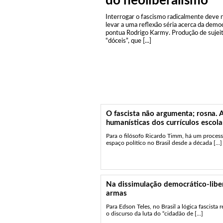
do neoliberalismo
Interrogar o fascismo radicalmente deve 
levar a uma reflexão séria acerca da democ
pontua Rodrigo Karmy. Produção de sujei
“dóceis”, que [...]
O fascista não argumenta; rosna. 
humanísticas dos currículos escola
Para o filósofo Ricardo Timm, há um process
espaço político no Brasil desde a década [...]
Na dissimulação democrático-liber
armas
Para Edson Teles, no Brasil a lógica fascista 
o discurso da luta do “cidadão de [...]