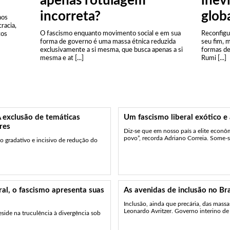
apenas rotulagem
inev
incorreta?
glob
nos
racia,
O fascismo enquanto movimento social e em sua
Reconfigur
tos
forma de governo é uma massa étnica reduzida
seu fim, 
exclusivamente a si mesma, que busca apenas a si
formas de 
mesma e at [...]
Rumi [...]
A exclusão de temáticas
Um fascismo liberal exótico e 
res
Diz-se que em nosso país a elite eco
povo”, recorda Adriano Correia. Some-se 
o gradativo e incisivo de redução do
al, o fascismo apresenta suas
As avenidas de inclusão no Bra
Inclusão, ainda que precária, das mass
Leonardo Avritzer. Governo interino de 
reside na truculência à divergência sob