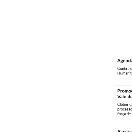
Agenda
Confira 
Humanit
Promoç
Vale do
Cleber d
processo
força de 
A barg