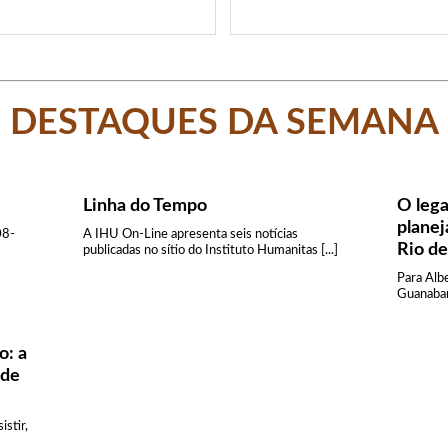
DESTAQUES DA SEMANA
Linha do Tempo
O lega
plane
08-
A IHU On-Line apresenta seis notícias
Rio de
publicadas no sítio do Instituto Humanitas [...]
Para Albe
Guanabara
o: a
ade
istir,