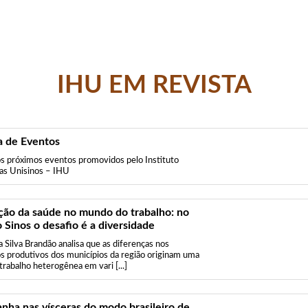
IHU EM REVISTA
 de Eventos
os próximos eventos promovidos pelo Instituto
as Unisinos – IHU
ão da saúde no mundo do trabalho: no
 Sinos o desafio é a diversidade
a Silva Brandão analisa que as diferenças nos
s produtivos dos municípios da região originam uma
trabalho heterogênea em vari [...]
anha nas vísceras do modo brasileiro de