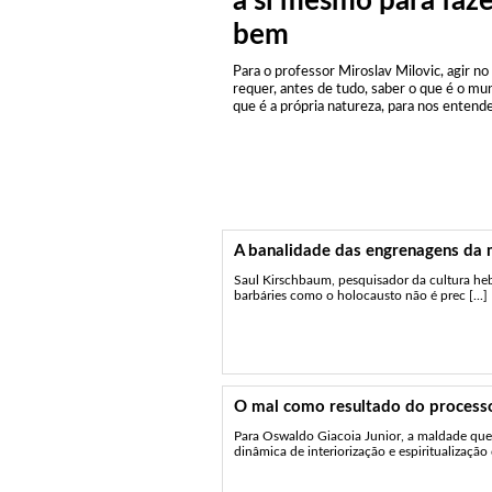
a si mesmo para faze
bem
Para o professor Miroslav Milovic, agir n
requer, antes de tudo, saber o que é o mu
que é a própria natureza, para nos enten
A banalidade das engrenagens da 
Saul Kirschbaum, pesquisador da cultura hebr
barbáries como o holocausto não é prec [...]
O mal como resultado do processo
Para Oswaldo Giacoia Junior, a maldade qu
dinâmica de interiorização e espiritualização d