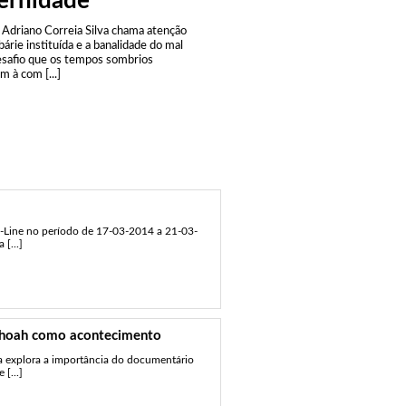
ernidade
o Adriano Correia Silva chama atenção
bárie instituída e a banalidade do mal
safio que os tempos sombrios
 à com [...]
On-Line no período de 17-03-2014 a 21-03-
[...]
Shoah como acontecimento
ra explora a importância do documentário
 [...]