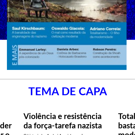
TEMA DE CAPA
Violência e resistência
Tota
der
da força-tarefa nazista
bast