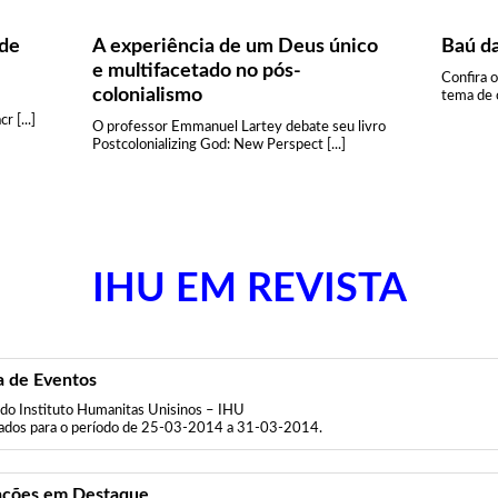
ade
A experiência de um Deus único
Baú d
e multifacetado no pós-
Confira 
colonialismo
tema de c
 [...]
O professor Emmanuel Lartey debate seu livro
Postcolonializing God: New Perspect [...]
IHU EM REVISTA
 de Eventos
do Instituto Humanitas Unisinos – IHU
ados para o período de 25-03-2014 a 31-03-2014.
ações em Destaque