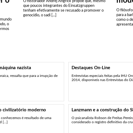
r o
mod
O historiador Andrej Angrick propõe que, mesmo
que poucos integrantes do Einsatzgruppen
O filósof
tenham efetivamente se recusado a promover o
para a bar
genocídio, o sadi [...]
o mundo
como o de
ndo, o
apresentam
dermos
máquina nazista
Destaques On-Line
aica, ressalta que para a irrupção de
Entrevistas especiais feitas pela IHU 
2014, disponíveis nas Entrevistas do Dia 
 civilizatório moderno
Lanzmann e a construção do 
e conhecemos é resultado de uma
O psicanalista Robson de Freitas Perei
 [...]
considerado o registro definitivo da crue