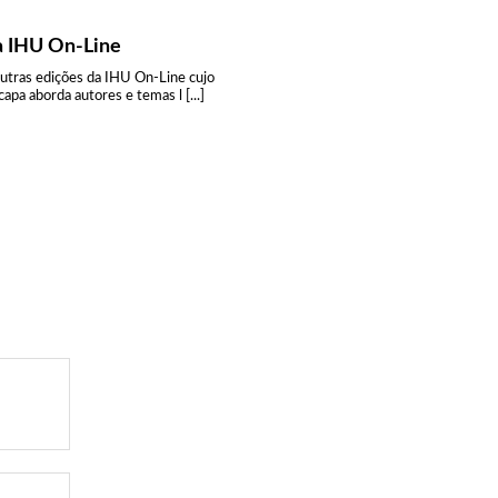
a IHU On-Line
outras edições da IHU On-Line cujo
apa aborda autores e temas l [...]