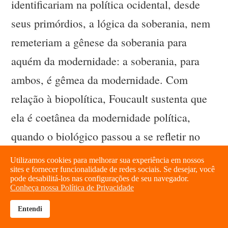
identificariam na política ocidental, desde
seus primórdios, a lógica da soberania, nem
remeteriam a gênese da soberania para
aquém da modernidade: a soberania, para
ambos, é gêmea da modernidade. Com
relação à biopolítica, Foucault sustenta que
ela é coetânea da modernidade política,
quando o biológico passou a se refletir no
político, e as questões relativas à gestão da
Utilizamos cookies para melhorar sua experiência em nossos
sites e fornecer funcionalidade de redes sociais. Se desejar, você
vida individual e coletiva passaram a ser o
pode desabilitá-los nas configurações de seu navegador.
Conheça nossa Política de Privacidade
alvo privilegiado do poder político.
Entendi
brightness_high
share