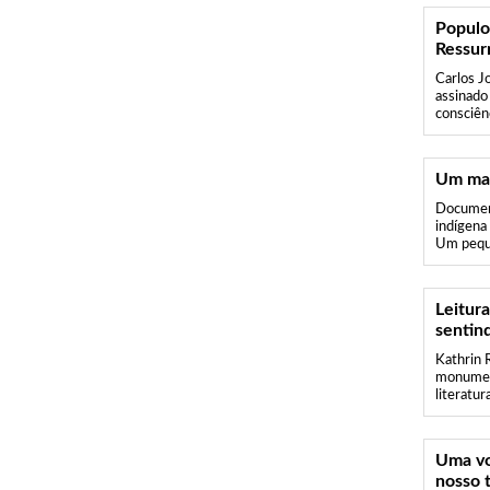
Populo
Ressur
Carlos J
assinado
consciênc
Um mart
Document
indígena
Um peque
Leitur
sentin
Kathrin 
monument
literatur
Uma vo
nosso 