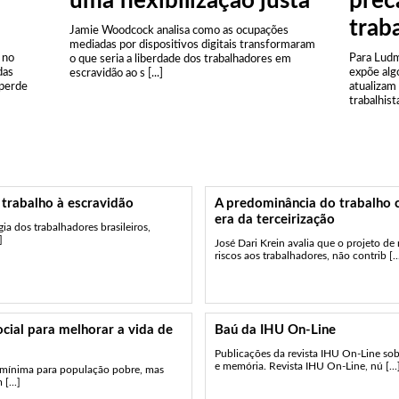
uma flexibilização justa
prec
trab
Jamie Woodcock analisa como as ocupações
mediadas por dispositivos digitais transformaram
 no
Para Ludm
o que seria a liberdade dos trabalhadores em
das
expõe alg
escravidão ao s [...]
 perde
atualizam
trabalhistas
trabalho à escravidão
A predominância do trabalho 
era da terceirização
ia dos trabalhadores brasileiros,
]
José Dari Krein avalia que o projeto de 
riscos aos trabalhadores, não contrib [..
cial para melhorar a vida de
Baú da IHU On-Line
Publicações da revista IHU On-Line sob
e memória. Revista IHU On-Line, nú [...
 mínima para população pobre, mas
[...]