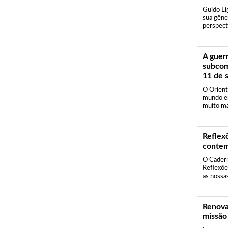
Guido Li
sua gêne
perspect
A guerr
subcom
11 de 
O Orient
mundo em
muito ma
Reflex
contem
O Cadern
Reflexõe
as nossas
Renova
missão