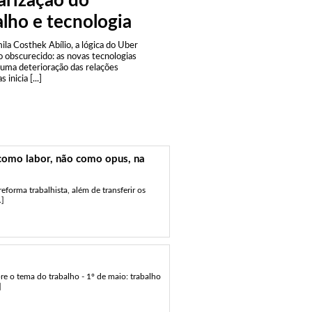
arização do
alho e tecnologia
ila Costhek Abílio, a lógica do Uber
o obscurecido: as novas tecnologias
 uma deterioração das relações
 inicia [...]
como labor, não como opus, na
reforma trabalhista, além de transferir os
.]
re o tema do trabalho - 1º de maio: trabalho
]