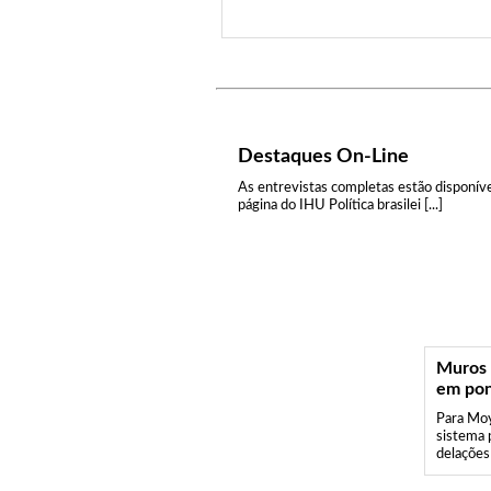
Destaques On-Line
As entrevistas completas estão disponíve
página do IHU Política brasilei [...]
Muros 
em pon
Para Moy
sistema p
delações