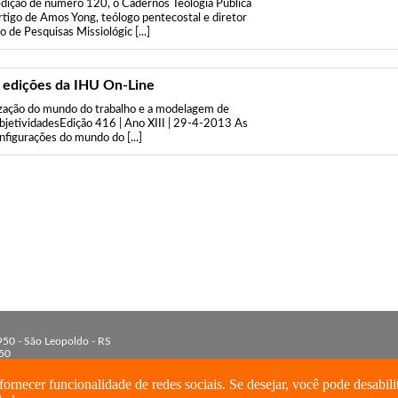
dição de número 120, o Cadernos Teologia Pública
artigo de Amos Yong, teólogo pentecostal e diretor
 de Pesquisas Missiológic [...]
 edições da IHU On-Line
zação do mundo do trabalho e a modelagem de
bjetividadesEdição 416 | Ano XIII | 29-4-2013 As
nfigurações do mundo do [...]
 950 - São Leopoldo - RS
50
 3590-8213
isinos.br
ornecer funcionalidade de redes sociais. Se desejar, você pode desabili
16 - IHU - Todos direitos reservados