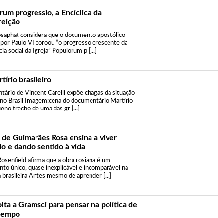
rum progressio, a Encíclica da
reição
osaphat considera que o documento apostólico
 por Paulo VI coroou “o progresso crescente da
ia social da Igreja” Populorum p [...]
írio brasileiro
ário de Vincent Carelli expõe chagas da situação
 no Brasil Imagem:cena do documentário Martírio
no trecho de uma das gr [...]
a de Guimarães Rosa ensina a viver
do e dando sentido à vida
Rosenfield afirma que a obra rosiana é um
o único, quase inexplicável e incomparável na
a brasileira Antes mesmo de aprender [...]
lta a Gramsci para pensar na política de
tempo