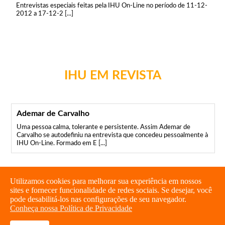
Entrevistas especiais feitas pela IHU On-Line no período de 11-12-
2012 a 17-12-2 [...]
IHU EM REVISTA
Ademar de Carvalho
Uma pessoa calma, tolerante e persistente. Assim Ademar de
Carvalho se autodefiniu na entrevista que concedeu pessoalmente à
IHU On-Line. Formado em E [...]
Utilizamos cookies para melhorar sua experiência em nossos
sites e fornecer funcionalidade de redes sociais. Se desejar, você
pode desabilitá-los nas configurações de seu navegador.
Conheça nossa Política de Privacidade