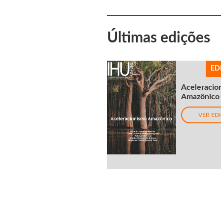
Últimas edições
ED
Aceleracio
Amazônico
VER ED