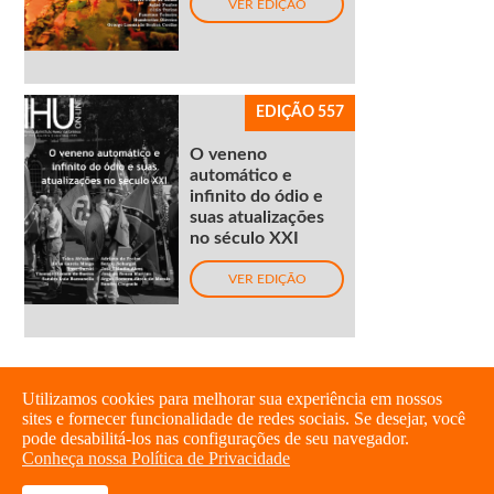
VER EDIÇÃO
EDIÇÃO 557
O veneno
automático e
infinito do ódio e
suas atualizações
no século XXI
VER EDIÇÃO
Utilizamos cookies para melhorar sua experiência em nossos
sites e fornecer funcionalidade de redes sociais. Se desejar, você
pode desabilitá-los nas configurações de seu navegador.
Conheça nossa Política de Privacidade