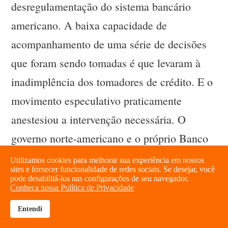
desregulamentação do sistema bancário
americano. A baixa capacidade de
acompanhamento de uma série de decisões
que foram sendo tomadas é que levaram à
inadimplência dos tomadores de crédito. E o
movimento especulativo praticamente
anestesiou a intervenção necessária. O
governo norte-americano e o próprio Banco
Central tomaram decisões importantes diante
Utilizamos cookies para melhorar sua experiência em nossos
sites e fornecer funcionalidade de redes sociais. Se desejar, você
da crise manifestada, e se perdeu justamente
pode desabilitá-los nas configurações de seu navegador.
Conheça nossa Política de Privacidade
a capacidade de regulação. Agora
Entendi
possivelmente estamos vivendo num
brightness_high
share