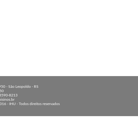
 950 - São Leopoldo - RS
50
 3590-8213
isinos.br
16 - IHU - Todos direitos reservados