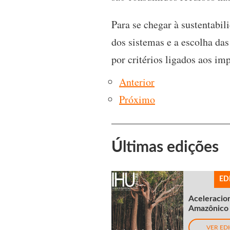
Para se chegar à sustentabi
dos sistemas e a escolha das
por critérios ligados aos i
Anterior
Próximo
Últimas edições
ED
Aceleracio
Amazônico
VER ED