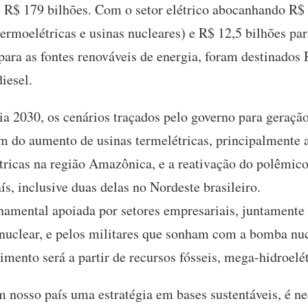
e R$ 179 bilhões. Com o setor elétrico abocanhando R$ 
termoelétricas e usinas nucleares) e R$ 12,5 bilhões pa
para as fontes renováveis de energia, foram destinados 
iesel.
a 2030, os cenários traçados pelo governo para geração 
 do aumento de usinas termelétricas, principalmente a
étricas na região Amazônica, e a reativação do polêmic
ís, inclusive duas delas no Nordeste brasileiro.
namental apoiada por setores empresariais, juntamente 
nuclear, e pelos militares que sonham com a bomba nuc
imento será a partir de recursos fósseis, mega-hidroelét
m nosso país uma estratégia em bases sustentáveis, é n