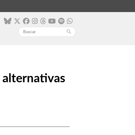
search
s alternativas