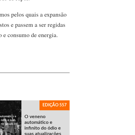
smos pelos quais a expansão
stos e passem a ser regidas
o e consumo de energia.
EDIÇÃO 557
O veneno
automático e
infinito do ódio e
suas atualizações