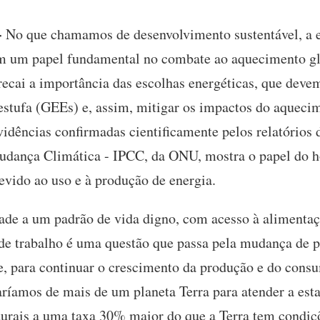
-
No que chamamos de desenvolvimento sustentável, a 
m um papel fundamental no combate ao aquecimento gl
 recai a importância das escolhas energéticas, que deve
 estufa (GEEs) e, assim, mitigar os impactos do aquecim
vidências confirmadas cientificamente pelos relatórios 
udança Climática - IPCC, da ONU, mostra o papel do
evido ao uso e à produção de energia.
ade a um padrão de vida digno, com acesso à alimentaç
de trabalho é uma questão que passa pela mudança de p
e, para continuar o crescimento da produção e do cons
ríamos de mais de um planeta Terra para atender a esta
urais a uma taxa 30% maior do que a Terra tem condiçõ