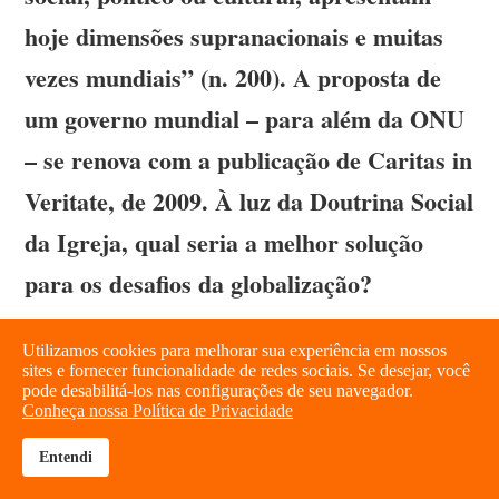
hoje dimensões supranacionais e muitas
vezes mundiais” (n. 200). A proposta de
um governo mundial – para além da ONU
– se renova com a publicação de Caritas in
Veritate, de 2009. À luz da Doutrina Social
da Igreja, qual seria a melhor solução
para os desafios da globalização?
Utilizamos cookies para melhorar sua experiência em nossos
Ildefonso Camacho –
Essa distinção feita
sites e fornecer funcionalidade de redes sociais. Se desejar, você
pode desabilitá-los nas configurações de seu navegador.
pelo texto em português é recolhida pela
Conheça nossa Política de Privacidade
versão espanhola como problemas que
Entendi
brightness_high
share
“afetam necessariamente muitas e algumas