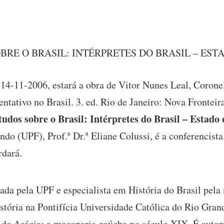
BRE O BRASIL: INTÉRPRETES DO BRASIL – EST
 14-11-2006, estará a obra de Vitor Nunes Leal, Corone
ntativo no Brasil. 3. ed. Rio de Janeiro: Nova Fronteir
tudos sobre o Brasil: Intérpretes do Brasil – Estado
do (UPF), Prof.ª Dr.ª Eliane Colussi, é a conferencista
rdará.
ada pela UPF e especialista em História do Brasil pela
tória na Pontifícia Universidade Católica do Rio Gran
 de Acácia: a maçonaria gaúcha no século XIX. É autor