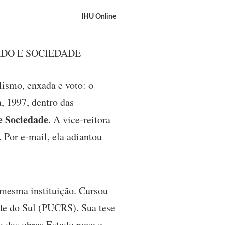
IHU Online
ADO E SOCIEDADE
lismo, enxada e voto: o
a, 1997, dentro das
 e Sociedade
. A vice-reitora
. Por e-mail, ela adiantou
 mesma instituição. Cursou
de do Sul (PUCRS). Sua tese
a das obras Estado novo e