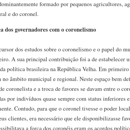
redominantemente formado por pequenos agricultores, ag
ral e do coronel.
ica dos governadores com o coronelismo
cursor dos estudos sobre o coronelismo e o papel do mu
eiro. A sua principal contribuição foi a de estabelecer 
 da política brasileira na República Velha. Em primeiro 
m no âmbito municipal e regional. Neste espaço bem def
e coronelista e a troca de favores se davam entre o coron
das por indivíduos quase sempre com status inferiores 
nte. Contudo, para que o coronel tivesse o poder loca
eus clientes, era necessário que ele disponibilizasse f
sibilitava a força dos coronéis eram os acordos políti