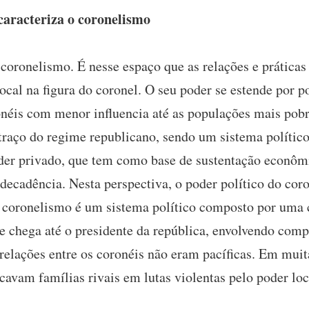
caracteriza o coronelismo
coronelismo. É nesse espaço que as relações e práticas 
al na figura do coronel. O seu poder se estende por po
éis com menor influencia até as populações mais pobr
 traço do regime republicano, sendo um sistema políti
oder privado, que tem como base de sustentação econômi
decadência. Nesta perspectiva, o poder político do cor
O coronelismo é um sistema político composto por uma 
ue chega até o presidente da república, envolvendo com
 relações entre os coronéis não eram pacíficas. Em muit
cavam famílias rivais em lutas violentas pelo poder loc