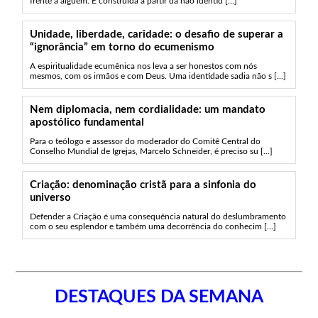
frente a alguém. É construída a partir da não identid [...]
Unidade, liberdade, caridade: o desafio de superar a
“ignorância” em torno do ecumenismo
A espiritualidade ecumênica nos leva a ser honestos com nós
mesmos, com os irmãos e com Deus. Uma identidade sadia não s [...]
Nem diplomacia, nem cordialidade: um mandato
apostólico fundamental
Para o teólogo e assessor do moderador do Comitê Central do
Conselho Mundial de Igrejas, Marcelo Schneider, é preciso su [...]
Criação: denominação cristã para a sinfonia do
universo
Defender a Criação é uma consequência natural do deslumbramento
com o seu esplendor e também uma decorrência do conhecim [...]
DESTAQUES DA SEMANA