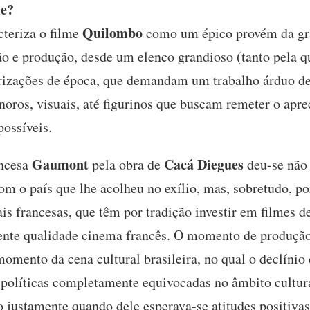
me?
Quilombo
cteriza o filme
como um épico provém da gra
 e produção, desde um elenco grandioso (tanto pela q
erizações de época, que demandam um trabalho árduo de
onoros, visuais, até figurinos que buscam remeter o apre
possíveis.
Gaumont
Cacá Diegues
ancesa
pela obra de
deu-se não 
m o país que lhe acolheu no exílio, mas, sobretudo, po
 francesas, que têm por tradição investir em filmes de
lente qualidade cinema francês. O momento de produção
omento da cena cultural brasileira, no qual o declíni
 políticas completamente equivocadas no âmbito cultur
iro justamente quando dele esperava-se atitudes positi