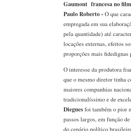
Gaumont francesa no fil
Paulo Roberto -
O que cara
empregada em sua elaboração
pela quantidade) até caract
locações externas, efeitos s
proporções mais fidedignas 
O interesse da produtora fr
que o mesmo diretor tinha co
maiores companhias nacionais
tradicionalíssimo e de exce
Diegues
foi também o pior m
passos largos, em função de
do cenário político brasile