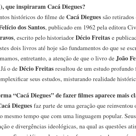
s), que inspiraram Cacá Diegues?
Cacá Diegues
tos históricos do filme de
são retirados 
Felício dos Santos
, publicado em 1962 pela editora Civ
cravos
Décio Freitas
, escrito pelo historiador
e publica
tes dois livros até hoje são fundamentos do que se esc
João Fe
mamos, entretanto, a atenção de que o livro de
Décio Freitas
 Já o de
resultou de um estudo profundo f
plexificar seus estudos, misturando realidade histórica
orma “Cacá Diegues” de fazer filmes aparece mais 
Cacá Diegues
faz parte de uma geração que reinventou o
ao mesmo tempo que com uma linguagem popular. Seus t
ação e divergências ideológicas, na qual as questões ati