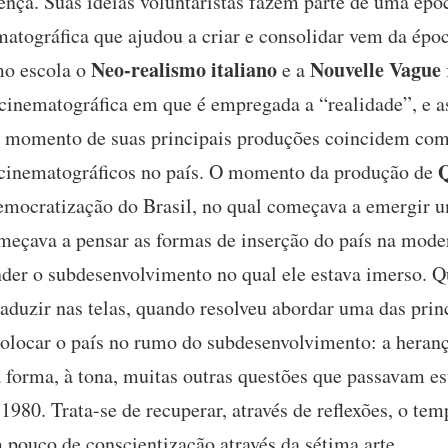
nça. Suas idéias voluntaristas fazem parte de uma épo
atográfica que ajudou a criar e consolidar vem da épo
Neo-realismo italiano
Nouvelle Vague
omo escola o
e a
cinematográfica em que é empregada a “realidade”, e a
e o momento de suas principais produções coincidem c
s cinematográficos no país. O momento da produção de
emocratização do Brasil, no qual começava a emergir u
meçava a pensar as formas de inserção do país na mod
nder o subdesenvolvimento no qual ele estava imerso. Q
aduzir nas telas, quando resolveu abordar uma das princ
 colocar o país no rumo do subdesenvolvimento: a heran
ta forma, à tona, muitas outras questões que passavam e
 1980. Trata-se de recuperar, através de reflexões, o te
m pouco de conscientização através da sétima arte.