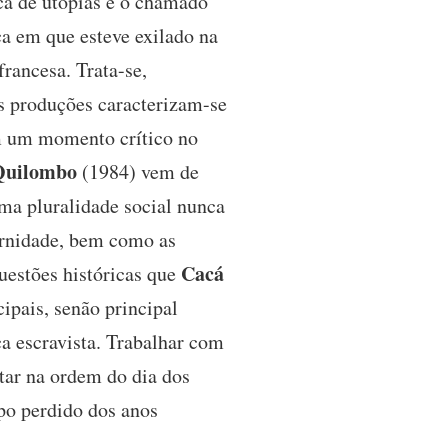
ca de utopias e o chamado
ca em que esteve exilado na
francesa. Trata-se,
s produções caracterizam-se
om um momento crítico no
Quilombo
(1984) vem de
ma pluralidade social nunca
ernidade, bem como as
Cacá
uestões históricas que
ipais, senão principal
ça escravista. Trabalhar com
star na ordem do dia dos
mpo perdido dos anos