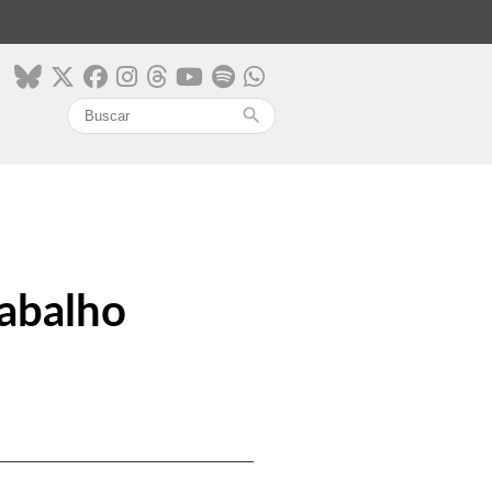
search
abalho