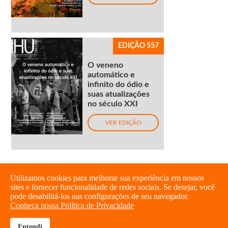
EDIÇÃO 557
O veneno
automático e
infinito do ódio e
suas atualizações
no século XXI
VER EDIÇÃO
Utilizamos cookies para melhorar sua experiência em nossos
sites e fornecer funcionalidade de redes sociais. Se desejar, você
pode desabilitá-los nas configurações de seu navegador.
Conheça nossa Política de Privacidade
Entendi