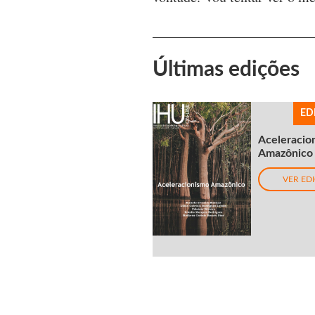
Últimas edições
ED
Aceleracio
Amazônico
VER ED