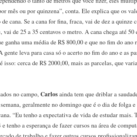
ependendo o tanto de metros que você fizer, eles multip
por mês ou por quinzena”, conta. Ele explica que os va
de cana. Se a cana for fina, fraca, vai de dez a quinze 
, vai de 25 a 35 centavos o metro. A cana chega até 50 e
que ganha uma média de R$ 800,00 e que no fim do ano 
 gente leva para casa só o acerto no fim do ano e as pa
 é isso: cerca de R$ 2000,00, mais as parcelas, que var
Carlos
iados no campo,
ainda tem que driblar a saudade
 semana, geralmente no domingo que é o dia de folga e
cana. “Eu tenho a expectativa de vida de estudar mais.
e tenho a esperança de fazer cursos na área de comput
rcado de trabalho e fazer outros cursos profissionalizan