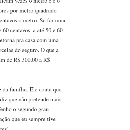
licam vezes o metro e é o
lores por metro quadrado
centavos o metro. Se for uma
 60 centavos. a até 50 e 60
retorna pra casa com uma
rcelas do seguro. O que a
iam de R$ 300,00 a R$
 da família. Ele conta que
 diz que não pretende mais
 Tenho o segundo grau
ação que eu sempre tive
tes”.