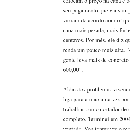
colocam o preço na cana e d
seu pagamento que vai sair 
variam de acordo com o tipo 
cana mais pesada, mais forte
centavos. Por mês, ele diz 
renda um pouco mais alta. “A
gente leva mais de concreto
600,00”.
Além dos problemas vivenc
liga para a mãe uma vez por
trabalhar como cortador de 
completo. Terminei em 2004 
vontade. Vou tentar ver o me