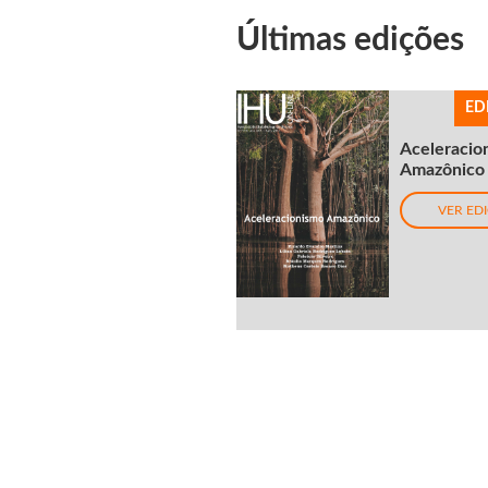
Últimas edições
ED
Aceleracio
Amazônico
VER ED