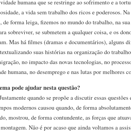
tividade humana que se restringe ao sofrimento e a tor
osidade, a vida sem trabalho dos ricos e poderosos. Na 
, de forma leiga, fizemos no mundo do trabalho, na su
para sobreviver, se submetem a qualquer coisa, e os don
am. Mas há filmes (dramas e documentários), alguns di
textualizando suas histórias na organização do traba
migração, no impacto das novas tecnologias, no process
idade humana, no desemprego e nas lutas por melhores c
ema pode ajudar nesta questão?
Justamente quando se propõe a discutir essas questões 
mpos modernos causou quando, de forma absolutament
ido, mostrou, de forma contundente, as forças que atua
 montagem. Não é por acaso que ainda voltamos a assist