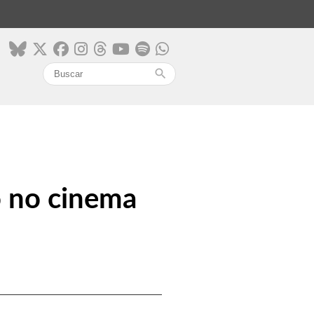
search
o no cinema