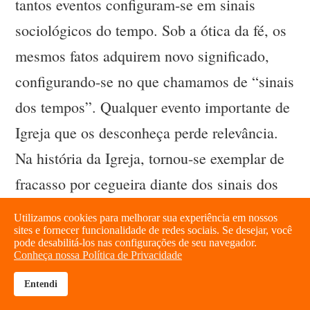
tantos eventos configuram-se em sinais
sociológicos do tempo. Sob a ótica da fé, os
mesmos fatos adquirem novo significado,
configurando-se no que chamamos de “sinais
dos tempos”. Qualquer evento importante de
Igreja que os desconheça perde relevância.
Na história da Igreja, tornou-se exemplar de
fracasso por cegueira diante dos sinais dos
tempos o V Concílio de Latrão (1512-1517).
Utilizamos cookies para melhorar sua experiência em nossos
sites e fornecer funcionalidade de redes sociais. Se desejar, você
Aquela reforma, que só mais tarde Trento
pode desabilitá-los nas configurações de seu navegador.
Conheça nossa Política de Privacidade
iria realizar – já tarde para evitar a Reforma
-, o V Concílio de Latrão não o fez. A
Entendi
brightness_high
share