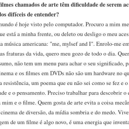
ilmes chamados de arte têm dificuldade de serem ac
os difíceis de entender?
undo é hoje visto pelo computador. Procuro a mim mes
ue está a minha frente, ou deleto ou desligo o meu aces
da música americana: "me, mylsef and I". Enrolo-me
as fraturas da vida, quero meu gozo de todo o dia. Qu
nsumo, não tem um menu para achar o seu significado, 
cinema e os filmes em DVDs não são um hardware no qua
a resistência, um poema que eu não sei como se fez e o
ade e o pensamento. Preciso trabalhar para descobrir o q
a mim e o filme. Quem gosta de arte evita a coisa mecân
o cinema de diversão, da mídia sombria e do medo. Vi
gem de um filme é algo novo, é uma energia que inven