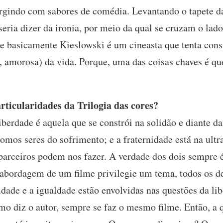
rgindo com sabores de comédia. Levantando o tapete da 
eria dizer da ironia, por meio da qual se cruzam o lad
e basicamente Kieslowski é um cineasta que tenta cons
m, amorosa) da vida. Porque, uma das coisas chaves é q
ticularidades da Trilogia das cores?
iberdade é aquela que se constrói na solidão e diante d
somos seres do sofrimento; e a fraternidade está na ult
 parceiros podem nos fazer. A verdade dos dois sempre é
bordagem de um filme privilegie um tema, todos os d
nidade e a igualdade estão envolvidas nas questões da li
omo diz o autor, sempre se faz o mesmo filme. Então, a