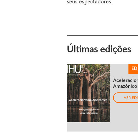
seus espectadores.
Últimas edições
ED
Aceleracio
Amazônico
VER ED