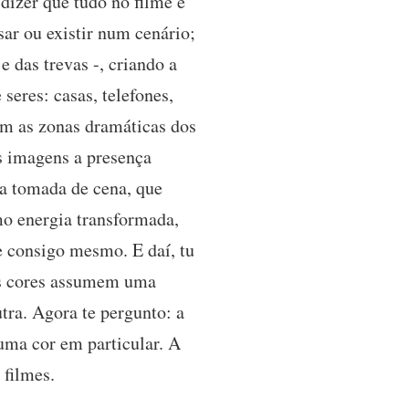
dizer que tudo no filme é
sar ou existir num cenário;
 das trevas -, criando a
eres: casas, telefones,
sam as zonas dramáticas dos
as imagens a presença
da tomada de cena, que
mo energia transformada,
e consigo mesmo. E daí, tu
das cores assumem uma
tra. Agora te pergunto: a
uma cor em particular. A
 filmes.