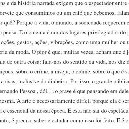
ns e da história narrada exigem que o espectador entr
sorvete que consumimos ou um café que bebemos, falan
or quê? Porque a vida, o mundo, a sociedade requerem 
 pensa. E o cinema é um dos lugares privilegiados do p
moções, gestos, ações, vibrações, como uma mulher o
ria da moda. O pior é que, muitas vezes, acham que é jó
 de outra coisa: fala-nos do sentido da vida, nos diz 
ições, sobre o crime, a inveja, o ciúme, sobre o que é s
 coisas, inclusive do dinheiro. Por isso, o grande públic
ernando Pessoa , dói. E o grave é que pensando em dele
 mesma. A arte é necessariamente difícil porque ela é s
 essencial da nossa época. E esta não sai do espetácul
nto, é preciso saber e estudar como isso foi feito. E é 