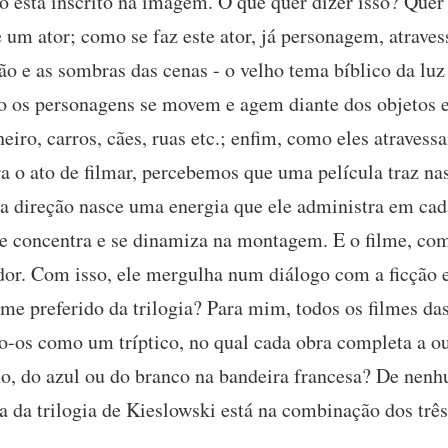
está inscrito na imagem. O que quer dizer isso? Quer 
um ator; como se faz este ator, já personagem, atraves
o e as sombras das cenas - o velho tema bíblico da luz e
 os personagens se movem e agem diante dos objetos e s
eiro, carros, cães, ruas etc.; enfim, como eles atraves
ra o ato de filmar, percebemos que uma película traz n
sua direção nasce uma energia que ele administra em ca
se concentra e se dinamiza na montagem. E o filme, co
ador. Com isso, ele mergulha num diálogo com a ficção 
lme preferido da trilogia? Para mim, todos os filmes 
o-os como um tríptico, no qual cada obra completa a ou
o, do azul ou do branco na bandeira francesa? De nenh
a da trilogia de Kieslowski está na combinação dos três