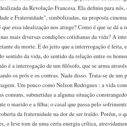
a idealizada da Revolução Francesa. Ela definiu para nó
ade e Fraternidade", simbolizadas, na proposta cinemato
que essa idealização nos atinge? Como é que se dá a re
nas mais diversas condições cotidianas da vida? A in
etante da morte. E do jeito que a interrrogação é feita,
do sentido da vida, do sentido da relação entre os homen
ão é a interrogação de um filósofo, que se arma atravé
ndo os prós e os contras. Nada disso. Trata-se de um 
magem. Um pouco como Nelson Rodrigues : a vida como
as comuns, submetidas a alguma situação constrangedo
te o marido e a filha; o casal que passa pelo sofrimen
coberta da fraternidade na dor de ser traído. Porém, o 
mes, o leve tom de uma certa energia crítica, atrevidam