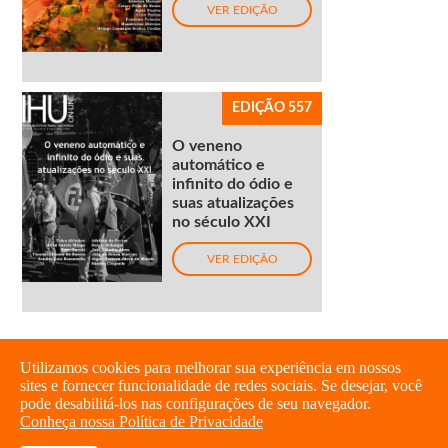
VER EDIÇÃO
EDIÇÃO 557
O veneno
automático e
infinito do ódio e
suas atualizações
no século XXI
VER EDIÇÃO
Utilizamos cookies para melhorar sua experiência em nossos
sites e fornecer funcionalidade de redes sociais. Se desejar, você
pode desabilitá-los nas configurações de seu navegador.
Conheça nossa Política de Privacidade