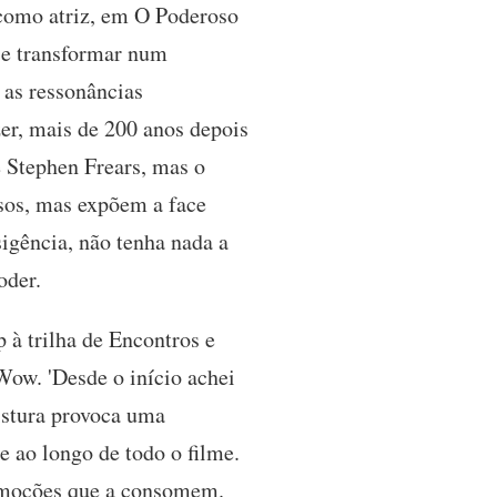
 como atriz, em O Poderoso
 se transformar num
 as ressonâncias
er, mais de 200 anos depois
e Stephen Frears, mas o
rsos, mas expõem a face
igência, não tenha nada a
oder.
 à trilha de Encontros e
ow. 'Desde o início achei
istura provoca uma
 ao longo de todo o filme.
 emoções que a consomem.