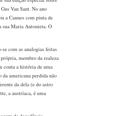
e Gus Van Sant. No ano
gou a Cannes com pinta de
 sua Maria Antonieta. O
u-se com as analogias feitas
la própria, membro da realeza
 conta a história de uma
to da americana perdida não
rente da dela (e do astro
te, a austríaca, é uma
 imagem da decadência.