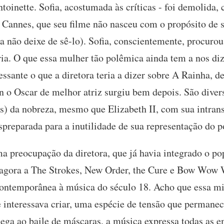
oinette. Sofia, acostumada às críticas - foi demolida,
m Cannes, que seu filme não nasceu com o propósito de
 não deixe de sê-lo). Sofia, conscientemente, procurou
ia. O que essa mulher tão polêmica ainda tem a nos diz
essante o que a diretora teria a dizer sobre A Rainha, d
n o Oscar de melhor atriz surgiu bem depois. São dive
os) da nobreza, mesmo que Elizabeth II, com sua intrans
preparada para a inutilidade de sua representação do p
a preocupação da diretora, que já havia integrado o pop
 agora a The Strokes, New Order, the Cure e Bow Wow W
contemporânea à música do século 18. Acho que essa m
interessava criar, uma espécie de tensão que permanece
ega ao baile de máscaras, a música expressa todas as