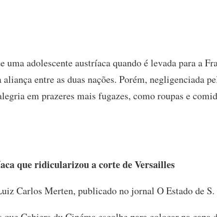
e uma adolescente austríaca quando é levada para a Fr
 aliança entre as duas nações. Porém, negligenciada pe
 alegria em prazeres mais fugazes, como roupas e comi
aca que ridicularizou a corte de Versailles
Luiz Carlos Merten, publicado no jornal O Estado de S
es que Cahiers du Cinéma escolhe para colocar na capa d