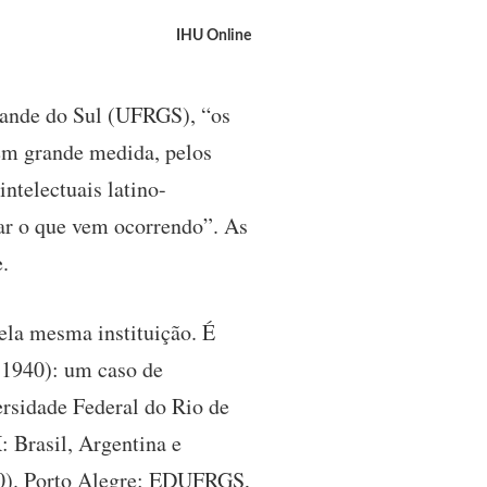
IHU Online
rande do Sul (UFRGS), “os
em grande medida, pelos
ntelectuais latino-
ar o que vem ocorrendo”. As
.
la mesma instituição. É
-1940): um caso de
rsidade Federal do Rio de
 Brasil, Argentina e
30). Porto Alegre: EDUFRGS,