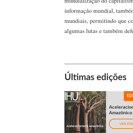
mundialização do capitalism
informação mundial, também
mundiais, permitindo que c
algumas lutas e também defen
Últimas edições
ED
Aceleracio
Amazônico
VER ED