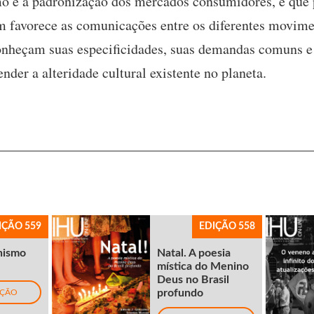
o e a padronização dos mercados consumidores, e que 
 favorece as comunicações entre os diferentes movime
onheçam suas especificidades, suas demandas comuns e
der a alteridade cultural existente no planeta.
IÇÃO 559
EDIÇÃO 558
nismo
Natal. A poesia
mística do Menino
Deus no Brasil
profundo
IÇÃO