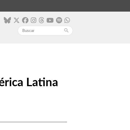
search
rica Latina