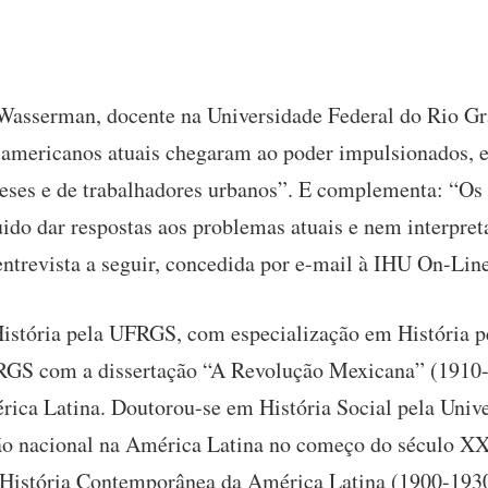
a Wasserman, docente na Universidade Federal do Rio G
o-americanos atuais chegaram ao poder impulsionados, 
es e de trabalhadores urbanos”. E complementa: “Os i
do dar respostas aos problemas atuais e nem interpret
entrevista a seguir, concedida por e-mail à IHU On-Line
stória pela UFRGS, com especialização em História pe
RGS com a dissertação “A Revolução Mexicana” (1910
ica Latina. Doutorou-se em História Social pela Unive
ão nacional na América Latina no começo do século XX:
 História Contemporânea da América Latina (1900-19