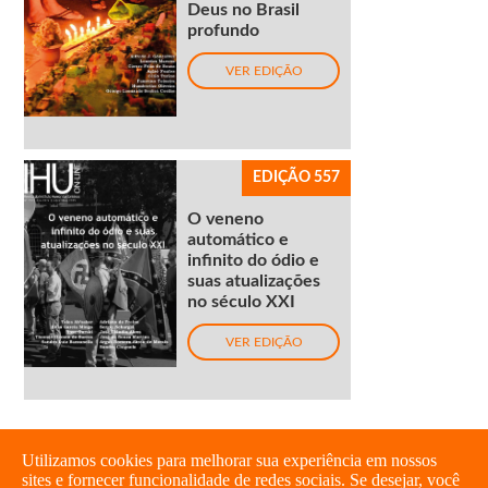
Deus no Brasil
profundo
VER EDIÇÃO
EDIÇÃO 557
O veneno
automático e
infinito do ódio e
suas atualizações
no século XXI
VER EDIÇÃO
Utilizamos cookies para melhorar sua experiência em nossos
sites e fornecer funcionalidade de redes sociais. Se desejar, você