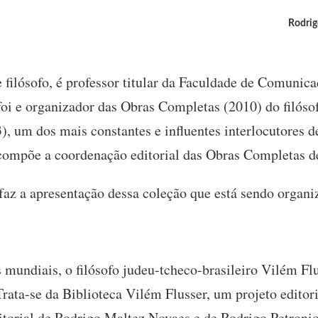
Rodrig
 e filósofo, é professor titular da Faculdade de Comun
oi e organizador das Obras Completas (2010) do filósof
), um dos mais constantes e influentes interlocutores d
compõe a coordenação editorial das Obras Completas de
 faz a apresentação dessa coleção que está sendo organi
 mundiais, o filósofo judeu-tcheco-brasileiro Vilém Fl
rata-se da Biblioteca Vilém Flusser, um projeto editor
torial de Rodrigo Maltez Novaes e de Rodrigo Petronio