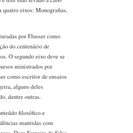
m quatro eixos: Monografias,
uturadas por Flusser como
ção do centenário de
tos. O segundo eixo deve se
cursos ministrados por
sser como escritor de ensaios
geira, alguns deles
o, dentre outras.
nteúdo filosófico e
ondências mantidas com
rgas, Dora Ferreira da Silva,