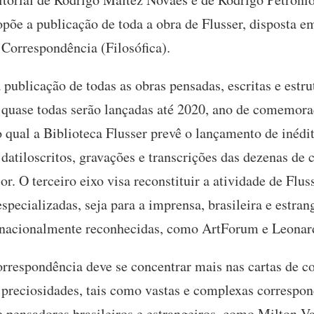
opõe a publicação de toda a obra de Flusser, disposta e
 Correspondência (Filosófica).
publicação de todas as obras pensadas, escritas e estr
e quase todas serão lançadas até 2020, ano de comemora
 qual a Biblioteca Flusser prevê o lançamento de inédi
datiloscritos, gravações e transcrições das dezenas de 
ior. O terceiro eixo visa reconstituir a atividade de Flu
 especializadas, seja para a imprensa, brasileira e estran
rnacionalmente reconhecidas, como ArtForum e Leonard
orrespondência deve se concentrar mais nas cartas de co
 preciosidades, tais como vastas e complexas corresp
s e pensadores brasileiros e estrangeiros, como Milton Va