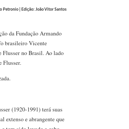
o Petronio | Edição: João Vitor Santos
icação da Fundação Armando
o brasileiro Vicente
e Flusser no Brasil. Ao lado
 Flusser.
zada.
usser (1920-1991) terá suas
ial extenso e abrangente que
 e tem sido levado a cabo