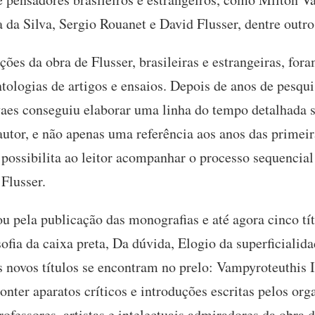
 da Silva, Sergio Rouanet e David Flusser, dentre outro
ões da obra de Flusser, brasileiras e estrangeiras, fora
tologias de artigos e ensaios. Depois de anos de pesqu
aes conseguiu elaborar uma linha do tempo detalhada s
autor, e não apenas uma referência aos anos das primeir
s possibilita ao leitor acompanhar o processo sequencia
 Flusser.
u pela publicação das monografias e até agora cinco tí
sofia da caixa preta, Da dúvida, Elogio da superficialid
s novos títulos se encontram no prelo: Vampyroteuthis I
conter aparatos críticos e introduções escritas pelos o
rofessores, artistas e intelectuais admiradores da obra d