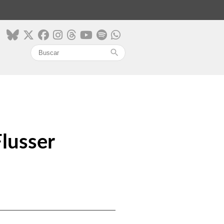
search
lusser