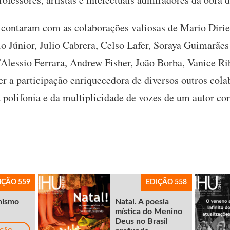
contaram com as colaborações valiosas de Mario Dirie
o Júnior, Julio Cabrera, Celso Lafer, Soraya Guimarães
Alessio Ferrara, Andrew Fisher, João Borba, Vanice Ri
er a participação enriquecedora de diversos outros co
a polifonia e da multiplicidade de vozes de um autor co
IÇÃO 559
EDIÇÃO 558
nismo
Natal. A poesia
mística do Menino
Deus no Brasil