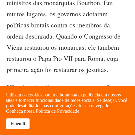
ministros das monarquias Bourbon. Em
muitos lugares, os governos adotaram
políticas brutais contra os membros da
ordem desonrada. Quando o Congresso de
Viena restaurou os monarcas, ele também
restaurou o Papa Pio VII para Roma, cuja
primeira ação foi restaurar os jesuítas.
Não só os jesuítas sofreram a supressão,
Utilizamos cookies para melhorar sua experiência em nossos
mas, durante a época da Revolução, as suas
sites e fornecer funcionalidade de redes sociais. Se desejar, você
pode desabilitá-los nas configurações de seu navegador.
famílias também experimentaram o virulento
Conheça nossa Política de Privacidade
anticatolicismo da época. Os jesuítas
Entendi
brightness_high
share
consideravam o papado como seu salvador e,