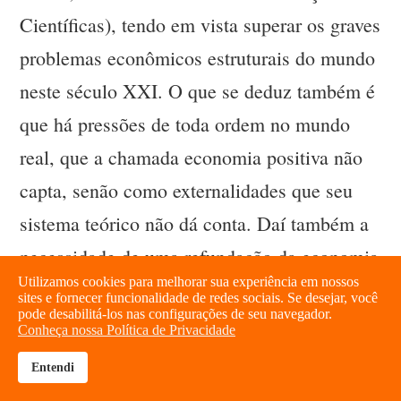
Científicas), tendo em vista superar os graves
problemas econômicos estruturais do mundo
neste século XXI. O que se deduz também é
que há pressões de toda ordem no mundo
real, que a chamada economia positiva não
capta, senão como externalidades que seu
sistema teórico não dá conta. Daí também a
necessidade de uma refundação da economia
Utilizamos cookies para melhorar sua experiência em nossos
convencional neste século XXI.
sites e fornecer funcionalidade de redes sociais. Se desejar, você
pode desabilitá-los nas configurações de seu navegador.
Conheça nossa Política de Privacidade
IHU On-Line — Progresso técnico e
igualdade social são relação invertida na
Entendi
brightness_high
share