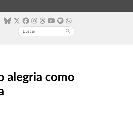
search
o alegria como
a