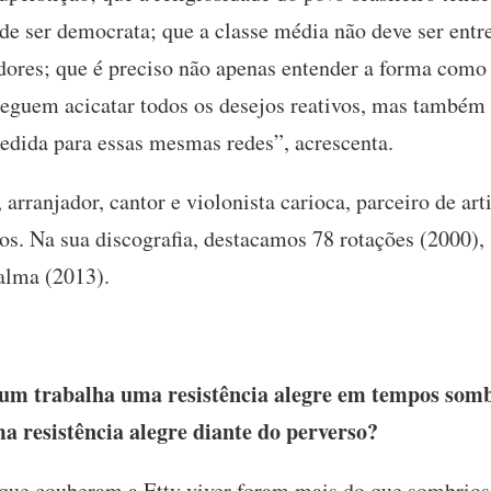
de ser democrata; que a classe média não deve ser ent
dores; que é preciso não apenas entender a forma como a
seguem acicatar todos os desejos reativos, mas também
edida para essas mesmas redes”, acrescenta.
 arranjador, cantor e violonista carioca, parceiro de ar
os. Na sua discografia, destacamos 78 rotações (2000),
palma (2013).
um trabalha uma resistência alegre em tempos sombr
a resistência alegre diante do perverso?
ue couberam a Etty viver foram mais do que sombrios