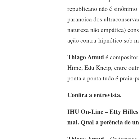
republicano não é sinônimo 
paranoica dos ultraconserva
natureza não empática) con
ação contra-hipnótico sob m
Thiago Amud
é compositor,
Hime, Edu Kneip, entre outr
ponta a ponta tudo é praia-
Confira a entrevista.
IHU On-Line – Etty Hilles
mal. Qual a potência de um
Thiago Amud –
Os tempos q