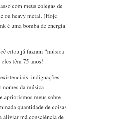
mpasso com meus colegas de
c ou heavy metal. (Hoje
funk é uma bomba de energia
ocê citou já faziam “música
 eles têm 75 anos!
existenciais, indignações
des nomes da música
 de apriorismos meus sobre
rminada quantidade de coisas
a aliviar má consciência de