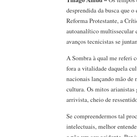
desprendida da busca que o 
Reforma Protestante, a Críti
autoanalítico multissecular 
avanços tecnicistas se junta
A Sombra à qual me referi c
fora a vitalidade daquela cu
nacionais lançando mão de m
cultura. Os mitos arianistas
arrivista, cheio de ressentid
Se compreendermos tal proce
intelectuais, melhor entend
e não um seu acidente. Por is