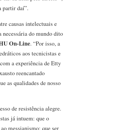
partir daí”.
e causas intelectuais e
a necessária do mundo dito
HU On-Line
. “Por isso, a
edráticos aos tecnicistas e
 com a experiência de Etty
exausto reencantado
que as qualidades de nosso
sso de resistência alegre.
stas já intuem: que o
e ao messianismo; que ser