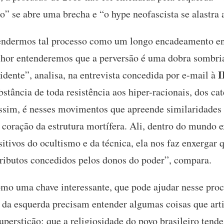
 se abre uma brecha e “o hype neofascista se alastra a 
ndermos tal processo como um longo encadeamento entr
melhor entenderemos que a perversão é uma dobra sombri
I
idente”, analisa, na entrevista concedida por e-mail à
bstância de toda resistência aos hiper-racionais, dos cat
Assim, é nesses movimentos que apreende similaridades
 coração da estrutura mortífera. Ali, dentro do mundo 
sitivos do ocultismo e da técnica, ela nos faz enxergar 
ributos concedidos pelos donos do poder”, compara.
mo uma chave interessante, que pode ajudar nesse proce
 da esquerda precisam entender algumas coisas que arti
perstição; que a religiosidade do povo brasileiro tend