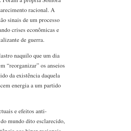
larecimento racional. A
são sinais de um processo
uando crises econômicas e
alizante de guerra.
lastro naquilo que um dia
uem “reorganizar” os anseios
ido da existência daquela
necem energia a um partido
ais e efeitos anti-
 do mundo dito esclarecido,
stência aos hiper-racionais,