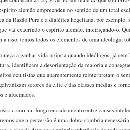
espírito alemão empreendeu no sentido de um total esc
ca da Razão Pura e a dialética hegeliana, por exemplo, 
que vai exaurindo o espírito alemão, inteiriçando-o. Q
m a isso, temos todos os elementos de uma ideologia tot
omeça a ganhar vida própria quando ideólogos, já sem 
ltura, identificam a desorientação da maioria e conseg
itos ocultistas que aparentemente reinterpretam o sent
 galvanizam setores da elite e das classes médias e for
os e alucinados.
sso como um longo encadeamento entre causas intelectu
eremos que a perversão é uma dobra sombria necessária
so, a alegria deve ser a própria substância de toda resi