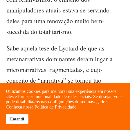
manipuladores atuais estava se servindo
deles para uma renovação muito bem-
sucedida do totalitarismo.
Sabe aquela tese de Lyotard de que as
metanarrativas dominantes deram lugar a
micronarrativas fragmentadas, e cujo
conceito de “narrativa” se tornou tão
onipresente? Bem, talvez estejamos vendo
Utilizamos cookies para melhorar sua experiência em nossos
sites e fornecer funcionalidade de redes sociais. Se desejar, você
justamente o avanço de metanarrativas que
pode desabilitá-los nas configurações de seu navegador.
Conheça nossa Política de Privacidade
se alimentam de polarização recíproca. O
Entendi
brightness_high
share
mais confortável é sempre estar, inclusive,