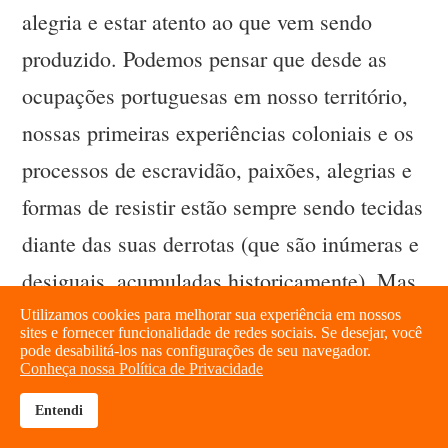
alegria e estar atento ao que vem sendo
produzido. Podemos pensar que desde as
ocupações portuguesas em nosso território,
nossas primeiras experiências coloniais e os
processos de escravidão, paixões, alegrias e
formas de resistir estão sempre sendo tecidas
diante das suas derrotas (que são inúmeras e
desiguais, acumuladas historicamente). Mas
elas estão aí, cotidianamente consolidando
Utilizamos cookies para melhorar sua experiência em nossos
sites e fornecer funcionalidade de redes sociais. Se desejar, você
forças escapáveis e muitas vezes
pode desabilitá-los nas configurações de seu navegador.
Conheça nossa Política de Privacidade
imperceptíveis, mas imensamente potentes.
Entendi
brightness_high
share