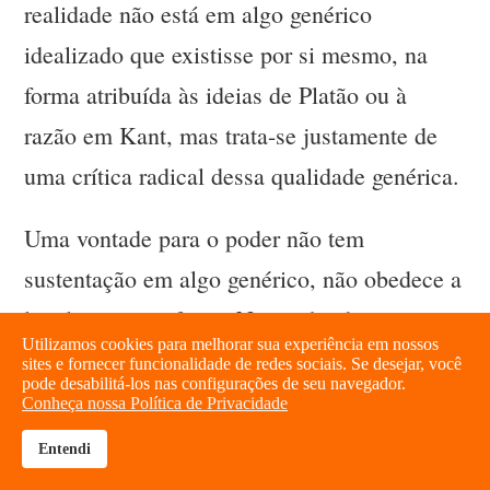
realidade não está em algo genérico
idealizado que existisse por si mesmo, na
forma atribuída às ideias de Platão ou à
razão em Kant, mas trata-se justamente de
uma crítica radical dessa qualidade genérica.
Uma vontade para o poder não tem
sustentação em algo genérico, não obedece a
lei alguma, conforme Nietzsche descreve em
Utilizamos cookies para melhorar sua experiência em nossos
Além do Bem e do Mal n° 22, e sim,
sites e fornecer funcionalidade de redes sociais. Se desejar, você
pode desabilitá-los nas configurações de seu navegador.
segundo Nietzsche, ela nem tem outra opção
Conheça nossa Política de Privacidade
senão superar a outras, caso não queira
Entendi
brightness_high
share
sucumbir ela própria ou ser incorporada pela