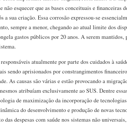
e não esquecer que as bases conceituais e financeiras
s a sua criação. Essa corrosão expressou-se essencial
ento, sempre a menor, chegando ao atual limite dos dis
congela gastos públicos por 20 anos. A serem mantidos, 
istema.
 responsáveis atualmente por parte dos cuidados à saú
ais sendo aprisionados por constrangimentos financei
ade. As causas são várias e estão provocando a migraçã
mesmos atribuíam exclusivamente ao SUS. Dentre essas 
eologia de maximização da incorporação de tecnologia
dinâmica do desenvolvimento e produção de novas tecn
to das despesas com saúde nos sistemas não universais