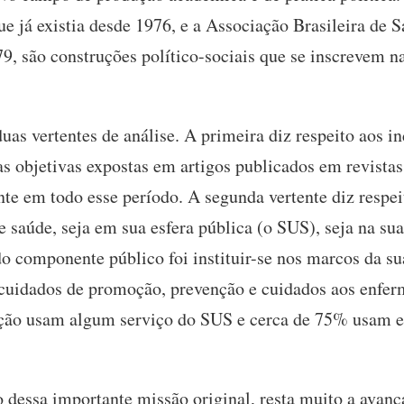
e já existia desde 1976, e a Associação Brasileira de 
79, são construções político-sociais que se inscrevem 
duas vertentes de análise. A primeira diz respeito aos i
s objetivas expostas em artigos publicados em revistas
te em todo esse período. A segunda vertente diz respei
saúde, seja em sua esfera pública (o SUS), seja na sua
do componente público foi instituir-se nos marcos da sua
 a cuidados de promoção, prevenção e cuidados aos enf
ação usam algum serviço do SUS e cerca de 75% usam e
dessa importante missão original, resta muito a avanç