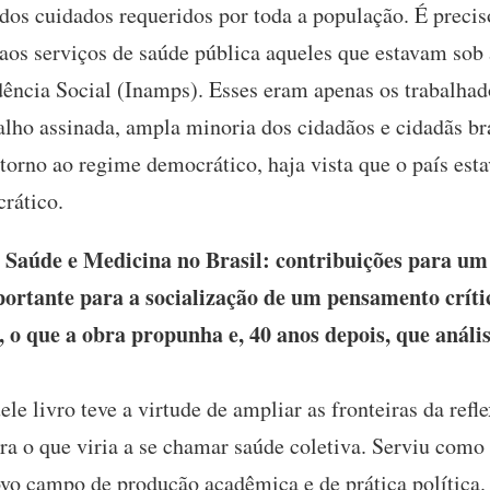
 dos cuidados requeridos por toda a população. É preci
os serviços de saúde pública aqueles que estavam sob 
dência Social (Inamps). Esses eram apenas os trabalh
alho assinada, ampla minoria dos cidadãos e cidadãs bra
torno ao regime democrático, haja vista que o país est
crático.
 Saúde e Medicina no Brasil: contribuições para um
ortante para a socialização de um pensamento críti
, o que a obra propunha e, 40 anos depois, que análi
le livro teve a virtude de ampliar as fronteiras da ref
ra o que viria a se chamar saúde coletiva. Serviu com
ovo campo de produção acadêmica e de prática política.