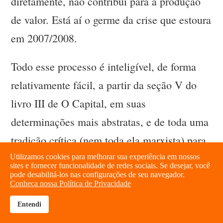
diretamente, não contribui para a produção
de valor. Está aí o germe da crise que estoura
em 2007/2008.
Todo esse processo é inteligível, de forma
relativamente fácil, a partir da seção V do
livro III de O Capital, em suas
determinações mais abstratas, e de toda uma
tradição crítica (nem toda ela marxista) para
suas determinações mais concretas, e até
Utilizamos cookies para melhorar sua experiência em nossos
sites e fornecer funcionalidade de redes sociais. Se desejar, você
empíricas. Uma vez mais, a realidade
pode desabilitá-los nas configurações de seu navegador.
Conheça nossa Política de Privacidade
concreta é que coloca as questões que são
Entendi
brightness_high
share
(ou não) apreendidas teoricamente. O capital