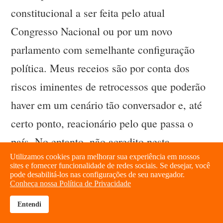
constitucional a ser feita pelo atual
Congresso Nacional ou por um novo
parlamento com semelhante configuração
política. Meus receios são por conta dos
riscos iminentes de retrocessos que poderão
haver em um cenário tão conversador e, até
certo ponto, reacionário pelo que passa o
país. No entanto, não acredito nesta
Utilizamos cookies para melhorar sua experiência em nossos
possibilidade para este ano, mas a depender
sites e fornecer funcionalidade de redes sociais. Se desejar, você
pode desabilitá-los nas configurações de seu navegador.
de quem venha a ser eleito para a
Conheça nossa Política de Privacidade
presidência da República, caso ocorram
Entendi
brightness_high
share
eleições em 2018, a situação poderá ser