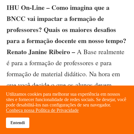
IHU On-Line – Como imagina que a
BNCC vai impactar a formação de
professores? Quais os maiores desafios
para a formação docente em nosso tempo?
Renato Janine Ribeiro –
A Base realmente
é para a formação de professores e para
formação de material didático. Na hora em
que você decide o que os alunos devem
Utilizamos cookies para melhorar sua experiência em nossos
aprender em cada época de sua vida,
sites e fornecer funcionalidade de redes sociais. Se desejar, você
pode desabilitá-los nas configurações de seu navegador.
também decide como devem ser formados os
Conheça nossa Política de Privacidade
professores. Por exemplo, se afirmamos, no
Entendi
brightness_high
share
caso da História, que não pode ser apenas a