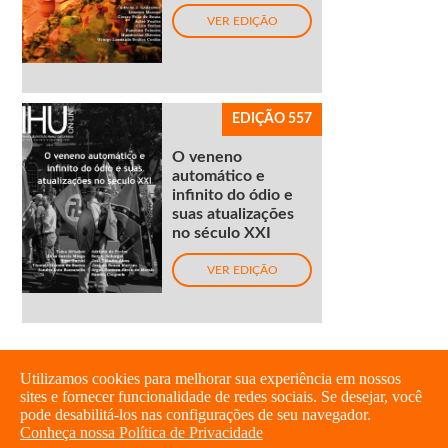
VER EDIÇÃO
EDIÇÃO 557
O veneno
automático e
infinito do ódio e
suas atualizações
no século XXI
VER EDIÇÃO
Utilizamos cookies para melhorar sua experiência em nossos
sites e fornecer funcionalidade de redes sociais. Se desejar, você
pode desabilitá-los nas configurações de seu navegador.
Conheça nossa Política de Privacidade