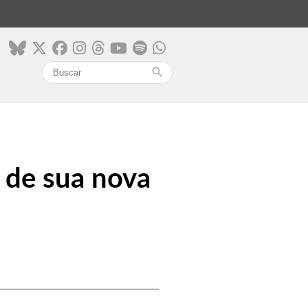
search
a de sua nova