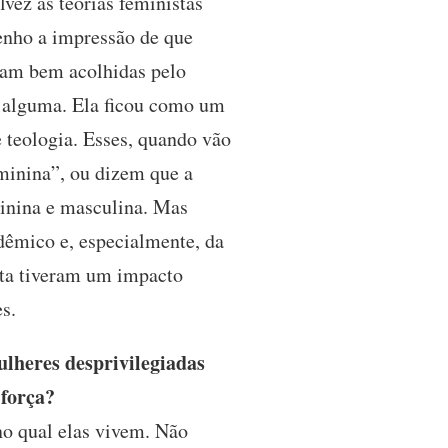
lvez as teorias feministas
enho a impressão de que
oram bem acolhidas pelo
 alguma. Ela ficou como um
 teologia. Esses, quando vão
eminina”, ou dizem que a
minina e masculina. Mas
dêmico e, especialmente, da
ista tiveram um impacto
es.
ulheres desprivilegiadas
 força?
no qual elas vivem. Não