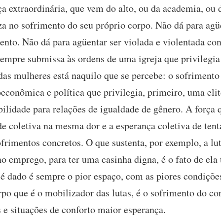
 extraordinária, que vem do alto, ou da academia, ou 
za no sofrimento do seu próprio corpo. Não dá para agüen
ento. Não dá para agüentar ser violada e violentada co
sempre submissa às ordens de uma igreja que privilegi
das mulheres está naquilo que se percebe: o sofriment
econômica e política que privilegia, primeiro, uma elit
ilidade para relações de igualdade de gênero. A força 
ade coletiva na mesma dor e a esperança coletiva de tent
ofrimentos concretos. O que sustenta, por exemplo, a l
 emprego, para ter uma casinha digna, é o fato de ela 
 é dado é sempre o pior espaço, com as piores condiçõ
rpo que é o mobilizador das lutas, é o sofrimento do co
 e situações de conforto maior esperança.