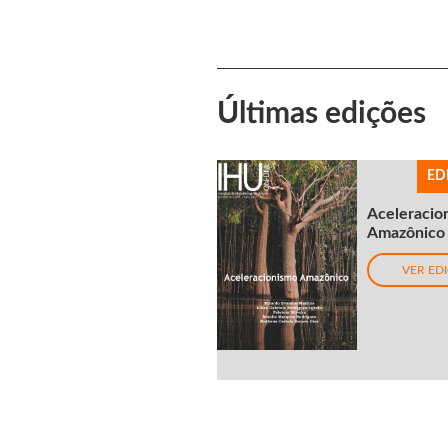
Últimas edições
ED
Aceleracio
Amazônico
VER ED