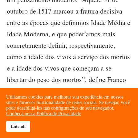
outubro de 1517 marcou a fratura decisiva
entre as épocas que definimos Idade Média e
Idade Moderna, e que poderíamos mais
concretamente definir, respectivamente,
como a idade dos vivos a serviço dos mortos
e a idade dos vivos que começam a se
libertar do peso dos mortos”, define Franco
Cardini, professor do Istituto Italiano di
Utilizamos cookies para melhorar sua experiência em nossos
Scienze Umane - SUM, ao analisar o
sites e fornecer funcionalidade de redes sociais. Se desejar, você
pode desabilitá-los nas configurações de seu navegador.
pensamento luterano, em artigo reproduzido
Conheça nossa Política de Privacidade
pelo Instituto Humanitas Unisinos - IHU . “É
Entendi
brightness_high
share
difícil definir com tanta síntese lúcida o que