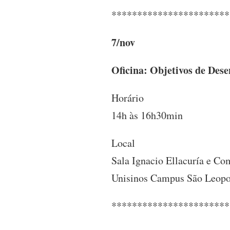
***********************
7/nov
Oficina: Objetivos de Des
Horário
14h às 16h30min
Local
Sala Ignacio Ellacuría e C
Unisinos Campus São Leop
***********************