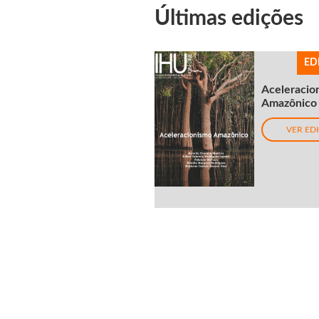
Últimas edições
ED
Aceleracio
Amazônico
VER ED