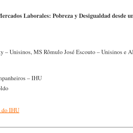
ercados Laborales: Pobreza y Desigualdad desde u
sky – Unisinos, MS Rômulo José Escouto – Unisinos e 
ompanheiros – IHU
oldo
e do IHU