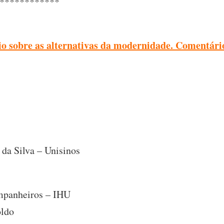
************
io sobre as alternativas da modernidade. Comentári
 da Silva – Unisinos
ompanheiros – IHU
oldo