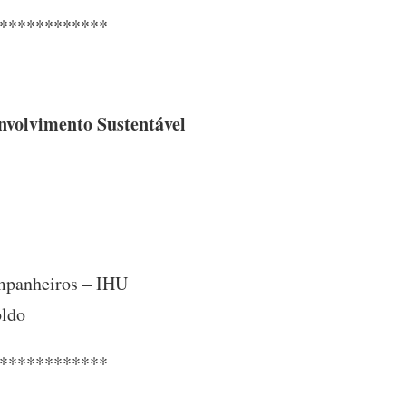
************
envolvimento Sustentável
ompanheiros – IHU
oldo
************