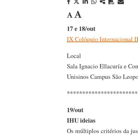
17 e 18/out
IX Colóquio Internacional I
Local
Sala Ignacio Ellacuría e C
Unisinos Campus São Leop
***********************
19/out
IHU ideias
Os múltiplos critérios da ju