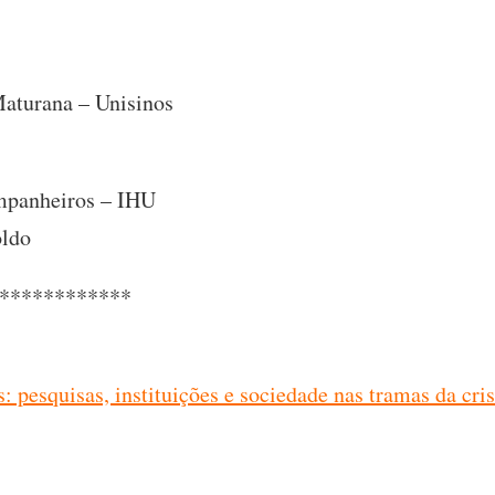
Maturana – Unisinos
ompanheiros – IHU
oldo
************
 pesquisas, instituições e sociedade nas tramas da cri