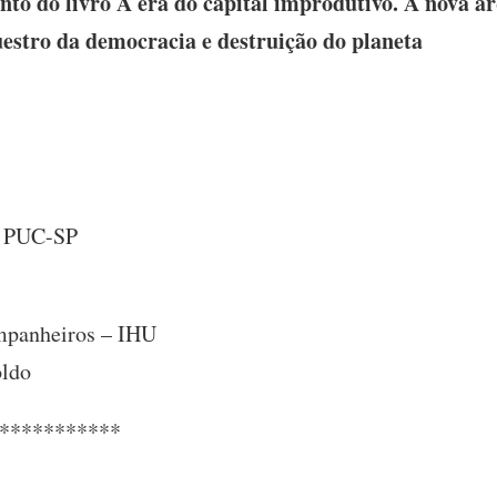
to do livro A era do capital improdutivo. A nova a
estro da democracia e destruição do planeta
– PUC-SP
ompanheiros – IHU
oldo
***********