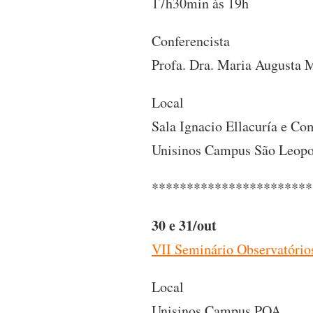
17h30min às 19h
Conferencista
Profa. Dra. Maria Augusta 
Local
Sala Ignacio Ellacuría e C
Unisinos Campus São Leop
***********************
30 e 31/out
VII Seminário Observatórios:
Local
Unisinos Campus POA