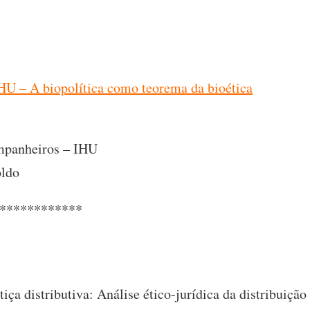
HU – A biopolítica como teorema da bioética
ompanheiros – IHU
oldo
************
stiça distributiva: Análise ético-jurídica da distribuiçã