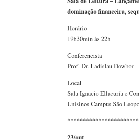
Sala de Leitura – Lançamen
dominação financeira, sequ
Horário
19h30min às 22h
Conferencista
Prof. Dr. Ladislau Dowbor 
Local
Sala Ignacio Ellacuría e C
Unisinos Campus São Leop
***********************
23/out