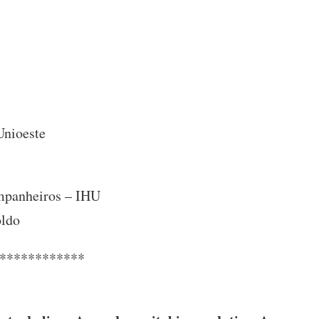
Unioeste
ompanheiros – IHU
oldo
************